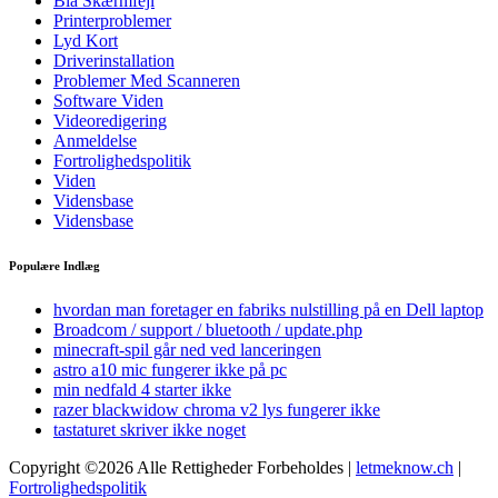
Blå Skærmfejl
Printerproblemer
Lyd Kort
Driverinstallation
Problemer Med Scanneren
Software Viden
Videoredigering
Anmeldelse
Fortrolighedspolitik
Viden
Vidensbase
Vidensbase
Populære Indlæg
hvordan man foretager en fabriks nulstilling på en Dell laptop
Broadcom / support / bluetooth / update.php
minecraft-spil går ned ved lanceringen
astro a10 mic fungerer ikke på pc
min nedfald 4 starter ikke
razer blackwidow chroma v2 lys fungerer ikke
tastaturet skriver ikke noget
Copyright ©2026 Alle Rettigheder Forbeholdes |
letmeknow.ch
|
Fortrolighedspolitik