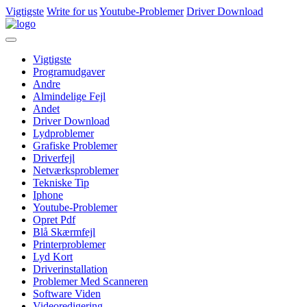
Vigtigste
Write for us
Youtube-Problemer
Driver Download
Vigtigste
Programudgaver
Andre
Almindelige Fejl
Andet
Driver Download
Lydproblemer
Grafiske Problemer
Driverfejl
Netværksproblemer
Tekniske Tip
Iphone
Youtube-Problemer
Opret Pdf
Blå Skærmfejl
Printerproblemer
Lyd Kort
Driverinstallation
Problemer Med Scanneren
Software Viden
Videoredigering