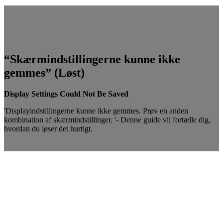
“Skærmindstillingerne kunne ikke
gemmes” (Løst)
Display Settings Could Not Be Saved
'Displayindstillingerne kunne ikke gemmes. Prøv en anden
kombination af skærmindstillinger. '- Denne guide vil fortælle dig,
hvordan du løser det hurtigt.