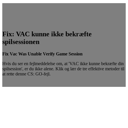
Fix: VAC kunne ikke bekræfte
spilsessionen
Fix Vac Was Unable Verify Game Session
Hvis du ser en fejlmeddelelse om, at 'VAC ikke kunne bekræfte din
spilsession', er du ikke alene. Klik og lær de tre effektive metoder til
at rette denne CS: GO-fejl.