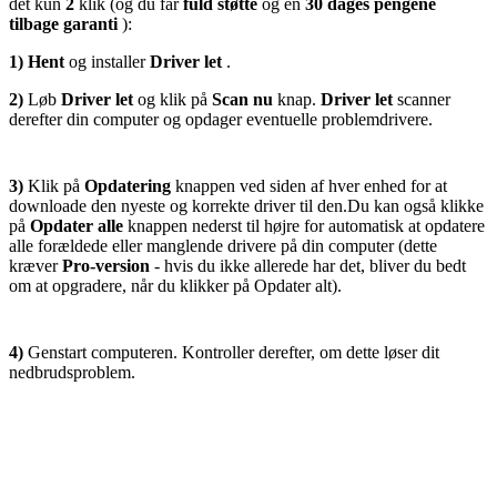
det kun
2
klik (og du får
fuld støtte
og en
30 dages pengene
tilbage garanti
):
1)
Hent
og installer
Driver let
.
2)
Løb
Driver let
og klik på
Scan nu
knap.
Driver let
scanner
derefter din computer og opdager eventuelle problemdrivere.
3)
Klik på
Opdatering
knappen ved siden af ​​hver enhed for at
downloade den nyeste og korrekte driver til den.
Du kan også klikke
på
Opdater alle
knappen nederst til højre for automatisk at opdatere
alle forældede eller manglende drivere på din computer (dette
kræver
Pro-version
- hvis du ikke allerede har det, bliver du bedt
om at opgradere, når du klikker på Opdater alt).
4)
Genstart computeren. Kontroller derefter, om dette løser dit
nedbrudsproblem.