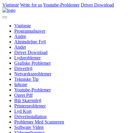
Vigtigste
Write for us
Youtube-Problemer
Driver Download
Vigtigste
Programudgaver
Andre
Almindelige Fejl
Andet
Driver Download
Lydproblemer
Grafiske Problemer
Driverfejl
Netværksproblemer
Tekniske Tip
Iphone
Youtube-Problemer
Opret Pdf
Blå Skærmfejl
Printerproblemer
Lyd Kort
Driverinstallation
Problemer Med Scanneren
Software Viden
Videoredigering