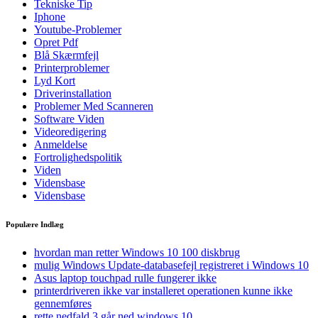
Tekniske Tip
Iphone
Youtube-Problemer
Opret Pdf
Blå Skærmfejl
Printerproblemer
Lyd Kort
Driverinstallation
Problemer Med Scanneren
Software Viden
Videoredigering
Anmeldelse
Fortrolighedspolitik
Viden
Vidensbase
Vidensbase
Populære Indlæg
hvordan man retter Windows 10 100 diskbrug
mulig Windows Update-databasefejl registreret i Windows 10
Asus laptop touchpad rulle fungerer ikke
printerdriveren ikke var installeret operationen kunne ikke
gennemføres
rette nedfald 3 går ned windows 10