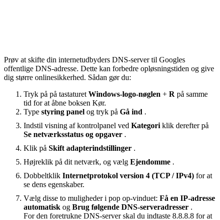
Prøv at skifte din internetudbyders DNS-server til Googles
offentlige DNS-adresse. Dette kan forbedre opløsningstiden og give
dig større onlinesikkerhed. Sådan gør du:
Tryk på på tastaturet
Windows-logo-nøglen
+
R
på samme
tid for at åbne boksen Kør.
Type
styring
panel
og tryk på
Gå ind
.
Indstil visning af kontrolpanel ved
Kategori
klik derefter på
Se netværksstatus og opgaver
.
Klik på
Skift adapterindstillinger
.
Højreklik på dit netværk, og vælg
Ejendomme
.
Dobbeltklik
Internetprotokol version 4 (TCP / IPv4)
for at
se dens egenskaber.
Vælg disse to muligheder i pop op-vinduet:
Få en IP-adresse
automatisk
og
Brug følgende DNS-serveradresser
.
For den foretrukne DNS-server skal du indtaste 8.8.8.8 for at