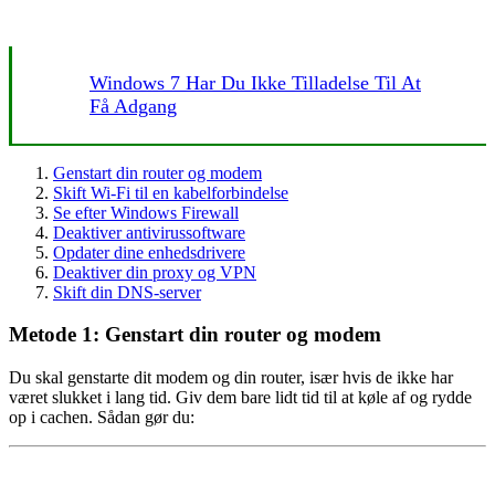
Windows 7 Har Du Ikke Tilladelse Til At
Få Adgang
Genstart din router og modem
Skift Wi-Fi til en kabelforbindelse
Se efter Windows Firewall
Deaktiver antivirussoftware
Opdater dine enhedsdrivere
Deaktiver din proxy og VPN
Skift din DNS-server
Metode 1: Genstart din router og modem
Du skal genstarte dit modem og din router, især hvis de ikke har
været slukket i lang tid. Giv dem bare lidt tid til at køle af og rydde
op i cachen. Sådan gør du: