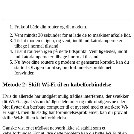
Frakobl både din router og dit modem.
Vent mindst 30 sekunder for at lade de to maskiner afkøle lidt.
Tilslut modemet igen, og vent, indtil indikatorlamperne er
tilbage i normal tilstand.
Tilslut routeren igen på dette tidspunkt. Vent ligeledes, indtil
indikatorlamperne er tilbage i normal tilstand.
Nu hvor dine routere og modem er genstartet korrekt, kan du
starte LOL igen for at se, om forbindelsesproblemet
forsvinder.
Metode 2: Skift Wi-Fi til en kabelforbindelse
Hvis du allerede har undgået mulig trådløs interferens, der svækker
dit Wi-Fi-signal såsom trådløse telefoner og mikrobølgeovne eller
blot flytter din bærbare computer til et nyt sted med et stærkere Wi-
Fi-signal, men du stadig har forbindelsesproblemet, kan du prøv at
skifte Wi-Fi til en kabelforbindelse.
Ganske vist er et trådløst netværk ikke så stabilt som et
kabelforbundet. For at løse dette problem kan du bytte Wi-Fi til en