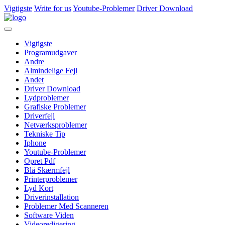
Vigtigste
Write for us
Youtube-Problemer
Driver Download
Vigtigste
Programudgaver
Andre
Almindelige Fejl
Andet
Driver Download
Lydproblemer
Grafiske Problemer
Driverfejl
Netværksproblemer
Tekniske Tip
Iphone
Youtube-Problemer
Opret Pdf
Blå Skærmfejl
Printerproblemer
Lyd Kort
Driverinstallation
Problemer Med Scanneren
Software Viden
Videoredigering