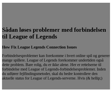
Sådan løses problemer med forbindelsen
til League of Legends
How Fix League Legends Connection Issues
Forbindelsesproblemer kan forekomme i hvert online spil og generer
mange spillere. League of Legends forekommer undertiden også
dette problem. Bare rolig, du er ikke alene. Her er rettelserne til
forbindelse med League of Legends-forbindelsesproblemer. Inden
du udfører fejlfindingsmetoder, skal du bedre kontrollere den
aktuelle status for League of Legends-serverne. Hvis (& hellip;)