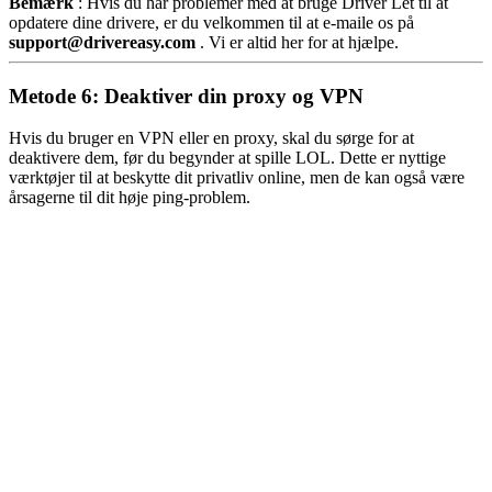
Bemærk
: Hvis du har problemer med at bruge Driver Let til at
opdatere dine drivere, er du velkommen til at e-maile os på
support@
drivereasy.com
. Vi er altid her for at hjælpe.
Metode 6: Deaktiver din proxy og VPN
Hvis du bruger en VPN eller en proxy, skal du sørge for at
deaktivere dem, før du begynder at spille LOL. Dette er nyttige
værktøjer til at beskytte dit privatliv online, men de kan også være
årsagerne til dit høje ping-problem.