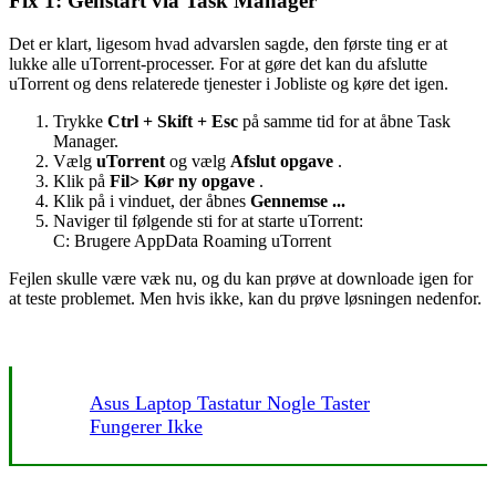
Fix 1: Genstart via Task Manager
Det er klart, ligesom hvad advarslen sagde, den første ting er at
lukke alle uTorrent-processer. For at gøre det kan du afslutte
uTorrent og dens relaterede tjenester i Jobliste og køre det igen.
Trykke
Ctrl + Skift + Esc
på samme tid for at åbne Task
Manager.
Vælg
uTorrent
og vælg
Afslut opgave
.
Klik på
Fil> Kør ny opgave
.
Klik på i vinduet, der åbnes
Gennemse ...
Naviger til følgende sti for at starte uTorrent:
C: Brugere AppData Roaming uTorrent
Fejlen skulle være væk nu, og du kan prøve at downloade igen for
at teste problemet. Men hvis ikke, kan du prøve løsningen nedenfor.
Asus Laptop Tastatur Nogle Taster
Fungerer Ikke