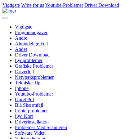
Vigtigste
Write for us
Youtube-Problemer
Driver Download
Vigtigste
Programudgaver
Andre
Almindelige Fejl
Andet
Driver Download
Lydproblemer
Grafiske Problemer
Driverfejl
Netværksproblemer
Tekniske Tip
Iphone
Youtube-Problemer
Opret Pdf
Blå Skærmfejl
Printerproblemer
Lyd Kort
Driverinstallation
Problemer Med Scanneren
Software Viden
Videoredigering