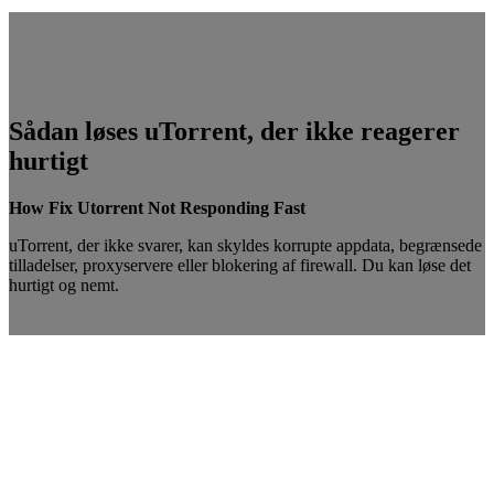
Sådan løses uTorrent, der ikke reagerer
hurtigt
How Fix Utorrent Not Responding Fast
uTorrent, der ikke svarer, kan skyldes korrupte appdata, begrænsede
tilladelser, proxyservere eller blokering af firewall. Du kan løse det
hurtigt og nemt.