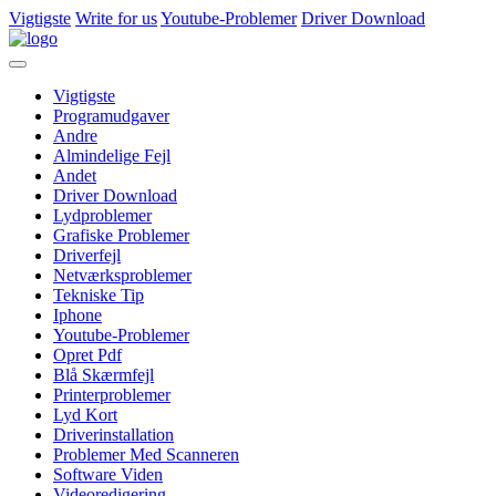
Vigtigste
Write for us
Youtube-Problemer
Driver Download
Vigtigste
Programudgaver
Andre
Almindelige Fejl
Andet
Driver Download
Lydproblemer
Grafiske Problemer
Driverfejl
Netværksproblemer
Tekniske Tip
Iphone
Youtube-Problemer
Opret Pdf
Blå Skærmfejl
Printerproblemer
Lyd Kort
Driverinstallation
Problemer Med Scanneren
Software Viden
Videoredigering