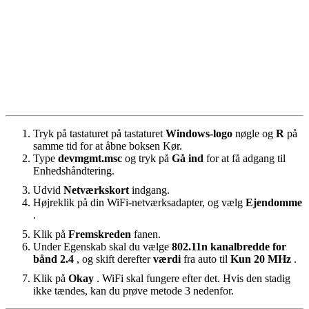
Tryk på tastaturet på tastaturet
Windows-logo
nøgle og
R
på
samme tid for at åbne boksen Kør.
Type
devmgmt.msc
og tryk på
Gå ind
for at få adgang til
Enhedshåndtering.
Udvid
Netværkskort
indgang.
Højreklik på din WiFi-netværksadapter, og vælg
Ejendomme
.
Klik på
Fremskreden
fanen.
Under Egenskab skal du vælge
802.11n kanalbredde for
bånd 2.4
, og skift derefter
værdi
fra auto til
Kun 20 MHz
.
Klik på
Okay
. WiFi skal fungere efter det. Hvis den stadig
ikke tændes, kan du prøve metode 3 nedenfor.