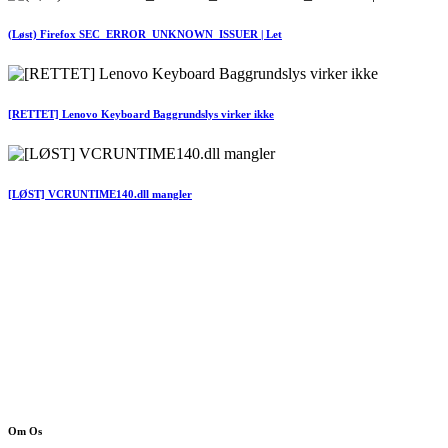
(Løst) Firefox SEC_ERROR_UNKNOWN_ISSUER | Let
[RETTET] Lenovo Keyboard Baggrundslys virker ikke
[LØST] VCRUNTIME140.dll mangler
Om Os