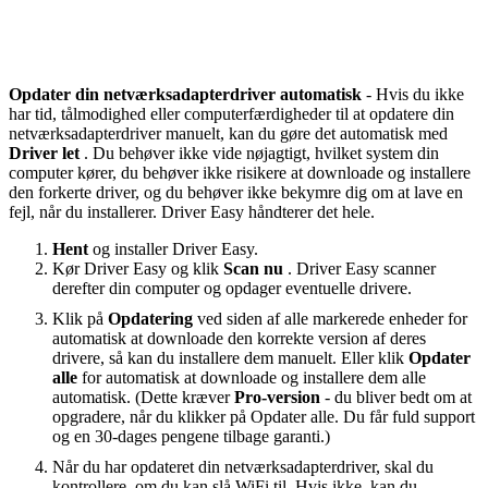
Opdater din netværksadapterdriver automatisk
- Hvis du ikke
har tid, tålmodighed eller computerfærdigheder til at opdatere din
netværksadapterdriver manuelt, kan du gøre det automatisk med
Driver let
. Du behøver ikke vide nøjagtigt, hvilket system din
computer kører, du behøver ikke risikere at downloade og installere
den forkerte driver, og du behøver ikke bekymre dig om at lave en
fejl, når du installerer. Driver Easy håndterer det hele.
Hent
og installer Driver Easy.
Kør Driver Easy og klik
Scan nu
. Driver Easy scanner
derefter din computer og opdager eventuelle drivere.
Klik på
Opdatering
ved siden af ​​alle markerede enheder for
automatisk at downloade den korrekte version af deres
drivere, så kan du installere dem manuelt. Eller klik
Opdater
alle
for automatisk at downloade og installere dem alle
automatisk. (Dette kræver
Pro-version
- du bliver bedt om at
opgradere, når du klikker på Opdater alle. Du får fuld support
og en 30-dages pengene tilbage garanti.)
Når du har opdateret din netværksadapterdriver, skal du
kontrollere, om du kan slå WiFi til. Hvis ikke, kan du