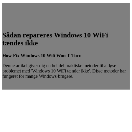
Sådan repareres Windows 10 WiFi
tændes ikke
How Fix Windows 10 Wifi Won T Turn
Denne artikel giver dig en hel del praktiske metoder til at løse
problemet med 'Windows 10 WiFi tænder ikke'. Disse metoder har
fungeret for mange Windows-brugere.