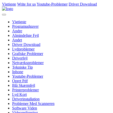
Vigtigste
Write for us
Youtube-Problemer
Driver Download
Vigtigste
Programudgaver
Andre
Almindelige Fejl
Andet
Driver Download
Lydproblemer
Grafiske Problemer
Driverfejl
Netværksproblemer
Tekniske Tip
Iphone
Youtube-Problemer
Opret Pdf
Blå Skærmfejl
Printerproblemer
Lyd Kort
Driverinstallation
Problemer Med Scanneren
Software Viden
Videoredigering