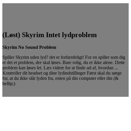
(Løst) Skyrim Intet lydproblem
Skyrim No Sound Problem
Spiller Skyrim uden lyd? det er forfærdeligt! For en spiller som dig
er det et problem, der skal løses. Bare rolig, du er ikke alene. Dette
problem kan løses let. Læs videre for at finde ud af, hvordan ...
Kontroller dit headset og dine lydindstillinger Først skal du sørge
for, at du ikke slår lyden fra, enten på din computer eller din (&
hellip;)