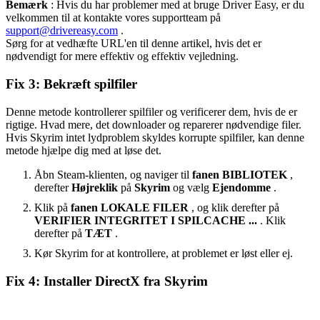
Bemærk
: Hvis du har problemer med at bruge Driver Easy, er du
velkommen til at kontakte vores supportteam på
support@drivereasy.com
.
Sørg for at vedhæfte URL'en til denne artikel, hvis det er
nødvendigt for mere effektiv og effektiv vejledning.
Fix 3: Bekræft spilfiler
Denne metode kontrollerer spilfiler og verificerer dem, hvis de er
rigtige. Hvad mere, det downloader og reparerer nødvendige filer.
Hvis Skyrim intet lydproblem skyldes korrupte spilfiler, kan denne
metode hjælpe dig med at løse det.
Åbn Steam-klienten, og naviger til
fanen BIBLIOTEK
,
derefter
Højreklik
på
Skyrim
og vælg
Ejendomme
.
Klik på
fanen LOKALE FILER
, og klik derefter på
VERIFIER INTEGRITET I SPILCACHE ...
. Klik
derefter på
TÆT
.
Kør Skyrim for at kontrollere, at problemet er løst eller ej.
Fix 4: Installer DirectX fra Skyrim