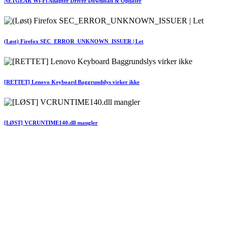
NETGEAR Wi-Fi Adapter Driver Download & Opdater
(Løst) Firefox SEC_ERROR_UNKNOWN_ISSUER | Let
[RETTET] Lenovo Keyboard Baggrundslys virker ikke
[LØST] VCRUNTIME140.dll mangler