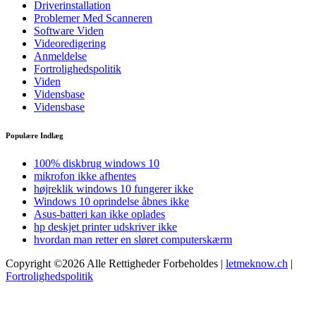
Driverinstallation
Problemer Med Scanneren
Software Viden
Videoredigering
Anmeldelse
Fortrolighedspolitik
Viden
Vidensbase
Vidensbase
Populære Indlæg
100% diskbrug windows 10
mikrofon ikke afhentes
højreklik windows 10 fungerer ikke
Windows 10 oprindelse åbnes ikke
Asus-batteri kan ikke oplades
hp deskjet printer udskriver ikke
hvordan man retter en sløret computerskærm
Copyright ©2026 Alle Rettigheder Forbeholdes |
letmeknow.ch
|
Fortrolighedspolitik