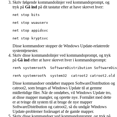
Skriv følgende kommandolinjer ved kommandoprompt, og
tryk på
Gå ind
på dit tastatur efter at have skrevet hver:
net stop bits 
net stop wuauserv 
net stop appidsvc 
net stop kryptsvc
Disse kommandoer stopper de Windows Update-relaterede
systemtjenester.
Skriv disse kommandolinjer ved kommandoprompt, og tryk
på
Gå ind
efter at have skrevet hver i kommandoprompt:
ren% systemroot%  SoftwareDistribution 
SoftwareDis
ren% systemroot%  system32  catroot2 catroot2.old
Disse kommandoer omdøber mappen SoftwareDistribution og
catroot2, som bruges af Windows Update til at gemme
midlertidige filer. Når de omdøbes, vil Windows Update tro,
at disse mapper mangler, og oprette nye. Formålet med dette
er at tvinge dit system til at bruge de nye mapper
SoftwareDistribution og catroot2, så du undgår Windows
Update-problemer forårsaget af de gamle mapper.
Skriv disse kommandoer ved kommandoprompt, og tryk på