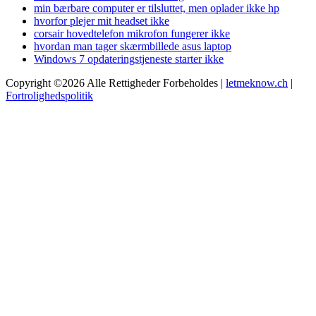
min bærbare computer er tilsluttet, men oplader ikke hp
hvorfor plejer mit headset ikke
corsair hovedtelefon mikrofon fungerer ikke
hvordan man tager skærmbillede asus laptop
Windows 7 opdateringstjeneste starter ikke
Copyright ©2026 Alle Rettigheder Forbeholdes |
letmeknow.ch
|
Fortrolighedspolitik