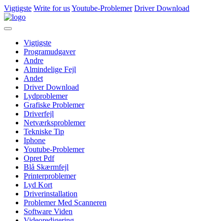
Vigtigste
Write for us
Youtube-Problemer
Driver Download
Vigtigste
Programudgaver
Andre
Almindelige Fejl
Andet
Driver Download
Lydproblemer
Grafiske Problemer
Driverfejl
Netværksproblemer
Tekniske Tip
Iphone
Youtube-Problemer
Opret Pdf
Blå Skærmfejl
Printerproblemer
Lyd Kort
Driverinstallation
Problemer Med Scanneren
Software Viden
Videoredigering