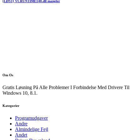
[LØST] VCRUNTIME140.dll mangler
Om Os
Gratis Løsning På Alle Problemer I Forbindelse Med Drivere Til
Windows 10, 8.1.
Kategorier
Programudgaver
Andre
Almindelige Fejl
Andet