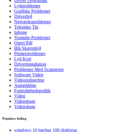
Driver Download
Lydproblemer
Grafiske Problemer
Driverfejl
Netværksproblemer
Tekniske Tip
Iphone
Youtube-Problemer
Opret Pdf
Blå Skærmfejl
Printerproblemer
Lyd Kort
Driverinstallation
Problemer Med Scanneren
Software Viden
Videoredigering
Anmeldelse
Fortrolighedspolitik
Viden
Vidensbase
Vidensbase
Populære Indlæg
windows 10 bærbar 100 diskbrug