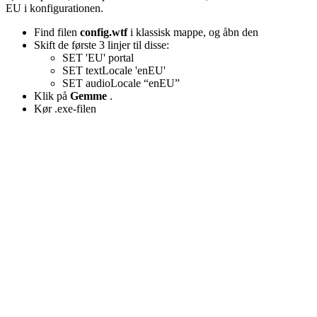
EU i konfigurationen.
Find filen
config.wtf
i klassisk mappe, og åbn den
Skift de første 3 linjer til disse:
SET 'EU' portal
SET textLocale 'enEU'
SET audioLocale “enEU”
Klik på
Gemme
.
Kør .exe-filen