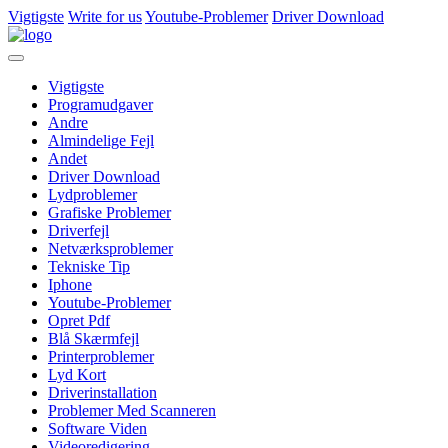
Vigtigste
Write for us
Youtube-Problemer
Driver Download
Vigtigste
Programudgaver
Andre
Almindelige Fejl
Andet
Driver Download
Lydproblemer
Grafiske Problemer
Driverfejl
Netværksproblemer
Tekniske Tip
Iphone
Youtube-Problemer
Opret Pdf
Blå Skærmfejl
Printerproblemer
Lyd Kort
Driverinstallation
Problemer Med Scanneren
Software Viden
Videoredigering