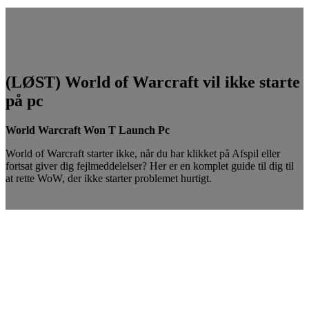
(LØST) World of Warcraft vil ikke starte
på pc
World Warcraft Won T Launch Pc
World of Warcraft starter ikke, når du har klikket på Afspil eller
fortsat giver dig fejlmeddelelser? Her er en komplet guide til dig til
at rette WoW, der ikke starter problemet hurtigt.