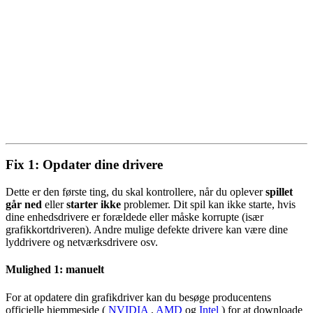
Fix 1: Opdater dine drivere
Dette er den første ting, du skal kontrollere, når du oplever
spillet
går ned
eller
starter ikke
problemer. Dit spil kan ikke starte, hvis
dine enhedsdrivere er forældede eller måske korrupte (især
grafikkortdriveren). Andre mulige defekte drivere kan være dine
lyddrivere og netværksdrivere osv.
Mulighed 1: manuelt
For at opdatere din grafikdriver kan du besøge producentens
officielle hjemmeside (
NVIDIA
,
AMD
og
Intel
) for at downloade