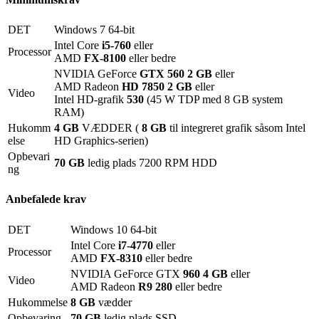
DET
Windows 7 64-bit
Intel Core
i5-760
eller
Processor
AMD
FX-8100
eller bedre
NVIDIA GeForce
GTX 560 2 GB
eller
AMD Radeon
HD 7850 2 GB
eller
Video
Intel HD-grafik
530
(45 W TDP med 8 GB system
RAM)
Hukomm
4 GB
VÆDDER (
8 GB
til integreret grafik såsom Intel
else
HD Graphics-serien)
Opbevari
70 GB
ledig plads 7200 RPM HDD
ng
Anbefalede krav
DET
Windows 10 64-bit
Intel Core
i7-4770
eller
Processor
AMD
FX-8310
eller bedre
NVIDIA GeForce GTX
960 4 GB
eller
Video
AMD Radeon
R9 280
eller bedre
Hukommelse
8 GB
vædder
Opbevaring
70 GB
ledig plads SSD