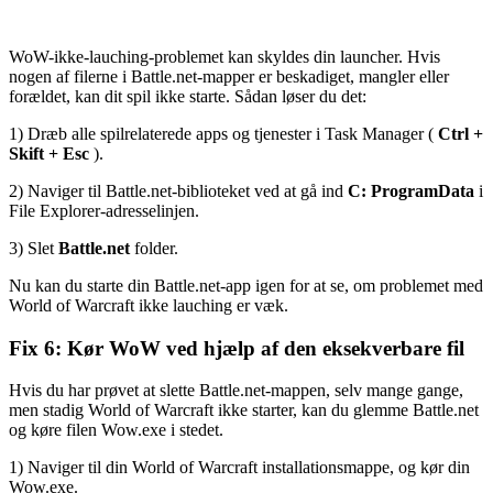
WoW-ikke-lauching-problemet kan skyldes din launcher. Hvis
nogen af ​​filerne i
Battle.net-mapper
er beskadiget, mangler eller
forældet, kan dit spil ikke starte. Sådan løser du det:
1) Dræb alle spilrelaterede apps og tjenester i Task Manager (
Ctrl +
Skift + Esc
).
2) Naviger til
Battle.net-biblioteket
ved at gå ind
C: ProgramData
i
File Explorer-adresselinjen.
3) Slet
Battle.net
folder.
Nu kan du starte din
Battle.net-app
igen for at se, om problemet med
World of Warcraft ikke lauching er væk.
Fix 6: Kør WoW ved hjælp af den eksekverbare fil
Hvis du har prøvet at slette
Battle.net-mappen
, selv mange gange,
men stadig World of Warcraft ikke starter, kan du glemme
Battle.net
og køre filen
Wow.exe
i stedet.
1) Naviger til din World of Warcraft installationsmappe, og kør din
Wow.exe
.