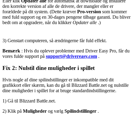
Eller klik
Opdater alle
for automatisk at downloade og installere
den korrekte version af alle de drivere, der mangler eller er
forældede på dit system. (Dette kræver
Pro-version
som kommer
med fuld support og en 30-dages pengene tilbage garanti. Du bliver
bedt om at opgradere, når du klikker
Opdater alle
.)
3) Genstart computeren, så ændringerne får fuld effekt.
Bemærk
: Hvis du oplever problemer med Driver Easy Pro, får du
vores fulde support på
support@drivereasy.com
.
Fix 2: Nulstil dine muligheder i spillet
Hvis nogle af dine spilindstillinger er inkompatible med dit
grafikkort eller skærm, kan du gå til Blizzard
Battle.net
og nulstille
dine muligheder i spillet for at bruge standardindstillingerne.
1) Gå til Blizzard
Battle.net
.
2) Klik på
Muligheder
og vælg
Spilindstillinger
.