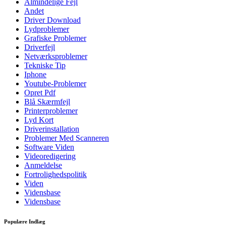
Almindelige Fejl
Andet
Driver Download
Lydproblemer
Grafiske Problemer
Driverfejl
Netværksproblemer
Tekniske Tip
Iphone
Youtube-Problemer
Opret Pdf
Blå Skærmfejl
Printerproblemer
Lyd Kort
Driverinstallation
Problemer Med Scanneren
Software Viden
Videoredigering
Anmeldelse
Fortrolighedspolitik
Viden
Vidensbase
Vidensbase
Populære Indlæg