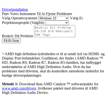
Driverinstallation
Prøv Vores Instrument Til At Fjerne Problemer
Vælg Operativsystemet
Vælg Et
Projektionsprojekt (Valgfrit)
Beskriv Dit Problem
Få Et Svar
'>
AMD high definition-lydenheden er til at sende lyd via HDMI- og
Display Port-forbindelser. Grafikkort, der findes i AMD Radeon ™
HD, Radeon R9, Radeon R7, Radeon R5-familien, har indbygget
understøttelse af AMD High Definition Audio. Hvis du har
problemer med driveren, skal du kontrollere metoderne nedenfor for
hurtige driveropdateringer.
Metode 1:
Download t
han AMD Catalyst ™ softwarepakke fra
www.amd.com/drivers
,
hvilken
er pakket med driveren til AMD
High Definition Audio Device.