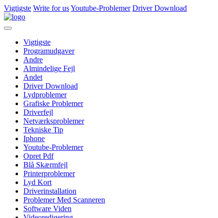
Vigtigste
Write for us
Youtube-Problemer
Driver Download
Vigtigste
Programudgaver
Andre
Almindelige Fejl
Andet
Driver Download
Lydproblemer
Grafiske Problemer
Driverfejl
Netværksproblemer
Tekniske Tip
Iphone
Youtube-Problemer
Opret Pdf
Blå Skærmfejl
Printerproblemer
Lyd Kort
Driverinstallation
Problemer Med Scanneren
Software Viden
Videoredigering