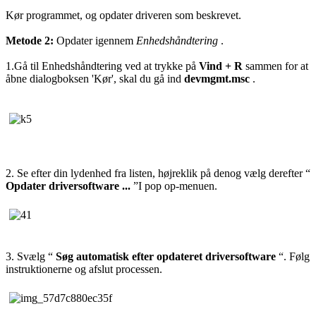
Kør programmet, og opdater driveren som beskrevet.
Metode 2:
Opdater igennem
Enhedshåndtering
.
1.
Gå til Enhedshåndtering ved at trykke på
Vind + R
sammen for at
åbne dialogboksen 'Kør', skal du gå ind
devmgmt.msc
.
2. Se efter din lydenhed fra listen, højreklik på den
og vælg derefter “
Opdater driversoftware ...
”I pop op-menuen
.
3. S
vælg “
Søg automatisk efter opdateret driversoftware
“. Følg
instruktionerne og afslut processen.