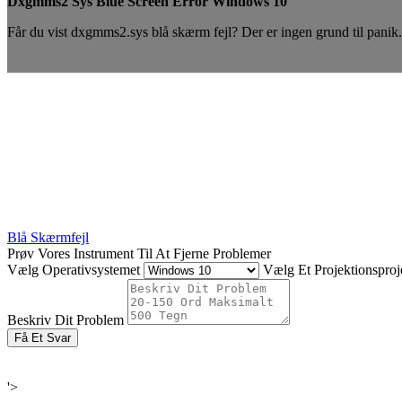
Dxgmms2 Sys Blue Screen Error Windows 10
Får du vist dxgmms2.sys blå skærm fejl? Der er ingen grund til panik. 
Blå Skærmfejl
Prøv Vores Instrument Til At Fjerne Problemer
Vælg Operativsystemet
Vælg Et Projektionsproje
Beskriv Dit Problem
Få Et Svar
'>