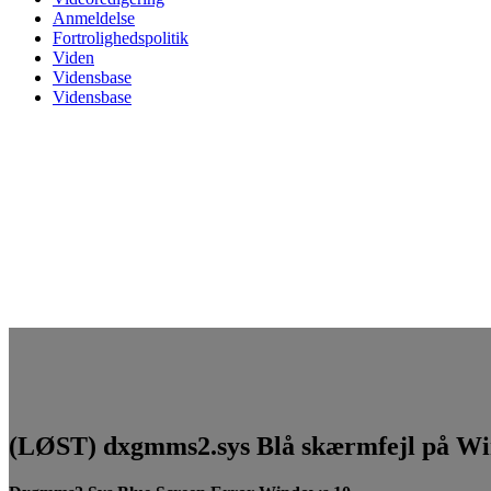
Anmeldelse
Fortrolighedspolitik
Viden
Vidensbase
Vidensbase
(LØST) dxgmms2.sys Blå skærmfejl på W