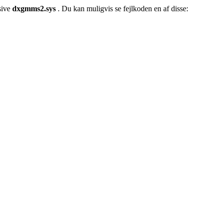
sive
dxgmms2.sys
. Du kan muligvis se fejlkoden en af ​​disse: