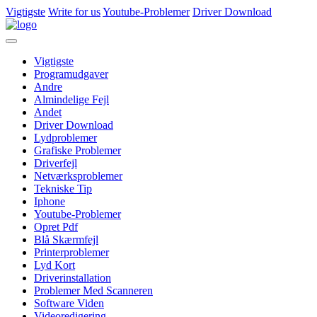
Vigtigste
Write for us
Youtube-Problemer
Driver Download
Vigtigste
Programudgaver
Andre
Almindelige Fejl
Andet
Driver Download
Lydproblemer
Grafiske Problemer
Driverfejl
Netværksproblemer
Tekniske Tip
Iphone
Youtube-Problemer
Opret Pdf
Blå Skærmfejl
Printerproblemer
Lyd Kort
Driverinstallation
Problemer Med Scanneren
Software Viden
Videoredigering