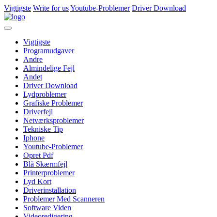
Vigtigste
Write for us
Youtube-Problemer
Driver Download
Vigtigste
Programudgaver
Andre
Almindelige Fejl
Andet
Driver Download
Lydproblemer
Grafiske Problemer
Driverfejl
Netværksproblemer
Tekniske Tip
Iphone
Youtube-Problemer
Opret Pdf
Blå Skærmfejl
Printerproblemer
Lyd Kort
Driverinstallation
Problemer Med Scanneren
Software Viden
Videoredigering