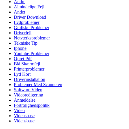
Andre
Almindelige Fejl
Andet
Driver Download
Lydproblemer
Grafiske Problemer
Driverfejl
Netværksproblemer
Tekniske Tip
Iphone
Youtube-Problemer
Opret Pdf
Blå Skærmfejl
Printerproblemer
Lyd Kort
Driverinstallation
Problemer Med Scanneren
Software Viden
Videoredigering
Anmeldelse
Fortrolighedspolitik
Viden
Vidensbase
Vidensbase