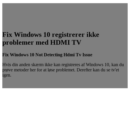
Fix Windows 10 registrerer ikke
problemer med HDMI TV
Fix Windows 10 Not Detecting Hdmi Tv Issue
Hvis din anden skærm ikke kan registreres af Windows 10, kan du
prøve metoder her for at løse problemet. Derefter kan du se tv'et
igen.