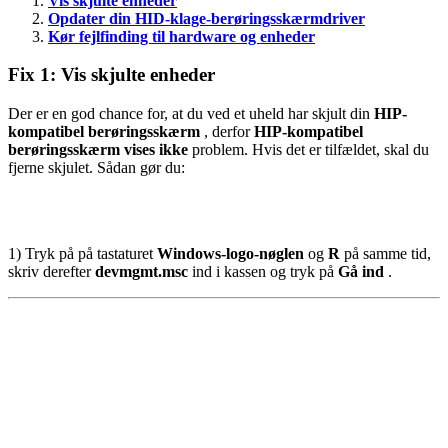
Vis skjulte enheder
Opdater din HID-klage-berøringsskærmdriver
Kør fejlfinding til hardware og enheder
Fix 1: Vis skjulte enheder
Der er en god chance for, at du ved et uheld har skjult din
HIP-
kompatibel berøringsskærm
, derfor
HIP-kompatibel
berøringsskærm vises ikke
problem. Hvis det er tilfældet, skal du
fjerne skjulet. Sådan gør du:
1) Tryk på på tastaturet
Windows-logo-nøglen
og
R
på samme tid,
skriv derefter
devmgmt.msc
ind i kassen og tryk på
Gå ind
.