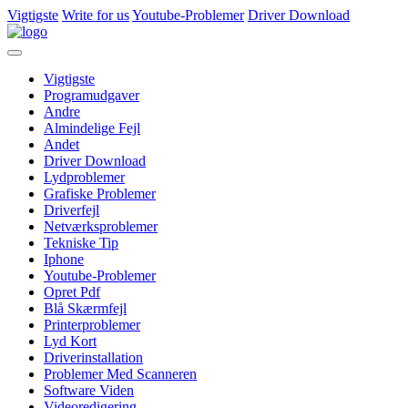
Vigtigste
Write for us
Youtube-Problemer
Driver Download
Vigtigste
Programudgaver
Andre
Almindelige Fejl
Andet
Driver Download
Lydproblemer
Grafiske Problemer
Driverfejl
Netværksproblemer
Tekniske Tip
Iphone
Youtube-Problemer
Opret Pdf
Blå Skærmfejl
Printerproblemer
Lyd Kort
Driverinstallation
Problemer Med Scanneren
Software Viden
Videoredigering