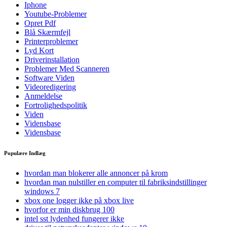
Iphone
Youtube-Problemer
Opret Pdf
Blå Skærmfejl
Printerproblemer
Lyd Kort
Driverinstallation
Problemer Med Scanneren
Software Viden
Videoredigering
Anmeldelse
Fortrolighedspolitik
Viden
Vidensbase
Vidensbase
Populære Indlæg
hvordan man blokerer alle annoncer på krom
hvordan man nulstiller en computer til fabriksindstillinger
windows 7
xbox one logger ikke på xbox live
hvorfor er min diskbrug 100
intel sst lydenhed fungerer ikke