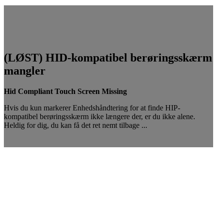
(LØST) HID-kompatibel berøringsskærm
mangler
Hid Compliant Touch Screen Missing
Hvis du kun markerer Enhedshåndtering for at finde HIP-
kompatibel berøringsskærm ikke længere der, er du ikke alene.
Heldig for dig, du kan få det ret nemt tilbage ...