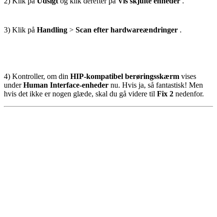
2) Klik på
Udsigt
og klik derefter på
Vis skjulte enheder
.
3) Klik på
Handling
>
Scan efter hardwareændringer
.
4) Kontroller, om din
HIP-kompatibel berøringsskærm
vises
under
Human Interface-enheder
nu. Hvis ja, så fantastisk! Men
hvis det ikke er nogen glæde, skal du gå videre til
Fix 2
nedenfor.