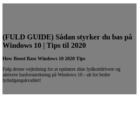
(FULD GUIDE) Sådan styrker du bas på
Windows 10 | Tips til 2020
How Boost Bass Windows 10 2020 Tips
Følg denne vejledning for at opdatere dine lydkortdrivere og
aktivere basforstærkning på Windows 10 - alt for bedre
lydudgangskvalitet!