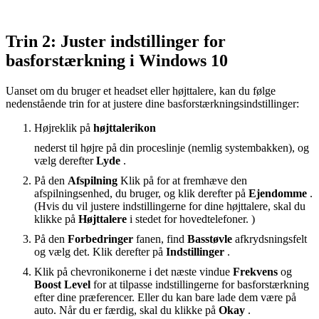
Trin 2: Juster indstillinger for
basforstærkning i Windows 10
Uanset om du bruger et headset eller højttalere, kan du følge
nedenstående trin for at justere dine basforstærkningsindstillinger:
Højreklik på
højttalerikon
nederst til højre på din proceslinje (nemlig systembakken), og
vælg derefter
Lyde
.
På den
Afspilning
Klik på for at fremhæve den
afspilningsenhed, du bruger, og klik derefter på
Ejendomme
.
(Hvis du vil justere indstillingerne for dine højttalere, skal du
klikke på
Højttalere
i stedet for hovedtelefoner. )
På den
Forbedringer
fanen, find
Basstøvle
afkrydsningsfelt
og vælg det. Klik derefter på
Indstillinger
.
Klik på chevronikonerne i det næste vindue
Frekvens
og
Boost Level
for at tilpasse indstillingerne for basforstærkning
efter dine præferencer. Eller du kan bare lade dem være på
auto. Når du er færdig, skal du klikke på
Okay
.