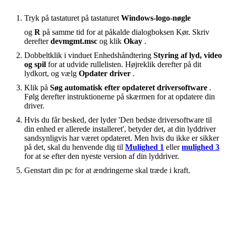
Tryk på tastaturet på tastaturet
Windows-logo-nøgle
og
R
på samme tid for at påkalde dialogboksen Kør. Skriv
derefter
devmgmt.msc
og klik
Okay
.
Dobbeltklik i vinduet Enhedshåndtering
Styring af lyd, video
og spil
for at udvide rullelisten. Højreklik derefter på dit
lydkort, og vælg
Opdater driver
.
Klik på
Søg automatisk efter opdateret driversoftware
.
Følg derefter instruktionerne på skærmen for at opdatere din
driver.
Hvis du får besked, der lyder 'Den bedste driversoftware til
din enhed er allerede installeret', betyder det, at din lyddriver
sandsynligvis har været opdateret. Men hvis du ikke er sikker
på det, skal du henvende dig til
Mulighed 1
eller
mulighed 3
for at se efter den nyeste version af din lyddriver.
Genstart din pc for at ændringerne skal træde i kraft.