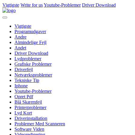
Vigtigste
Write for us
Youtube-Problemer
Driver Download
Vigtigste
Programudgaver
Andre
Almindelige Fejl
Andet
Driver Download
Lydproblemer
Grafiske Problemer
Driverfejl
Netværksproblemer
Tekniske Tip
Iphone
Youtube-Problemer
Opret Pdf
Blå Skærmfejl
Printerproblemer
Lyd Kort
Driverinstallation
Problemer Med Scanneren
Software Viden
Videoredigering