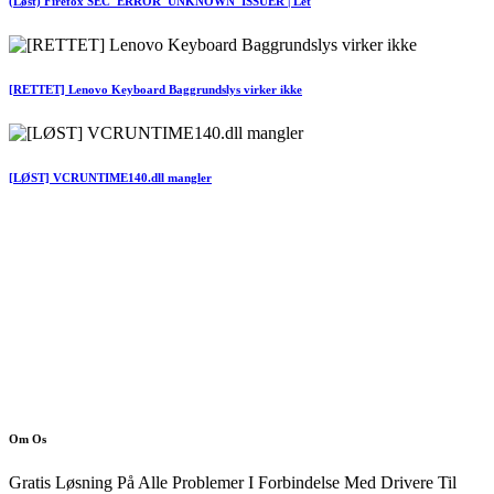
(Løst) Firefox SEC_ERROR_UNKNOWN_ISSUER | Let
[RETTET] Lenovo Keyboard Baggrundslys virker ikke
[LØST] VCRUNTIME140.dll mangler
Om Os
Gratis Løsning På Alle Problemer I Forbindelse Med Drivere Til