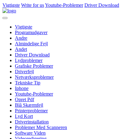
Vigtigste
Write for us
Youtube-Problemer
Driver Download
Vigtigste
Programudgaver
Andre
Almindelige Fejl
Andet
Driver Download
Lydproblemer
Grafiske Problemer
Driverfejl
Netværksproblemer
Tekniske Tip
Iphone
Youtube-Problemer
Opret Pdf
Blå Skærmfejl
Printerproblemer
Lyd Kort
Driverinstallation
Problemer Med Scanneren
Software Viden
Videoredigering