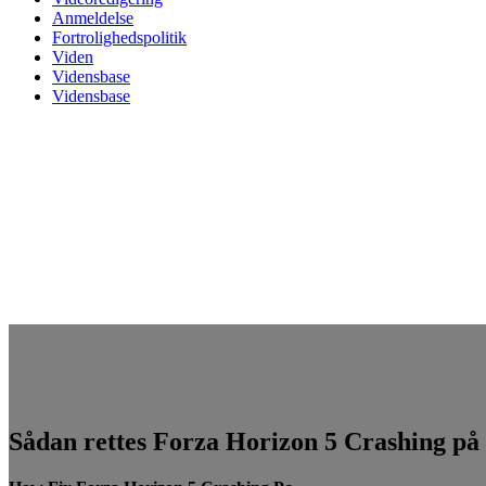
Anmeldelse
Fortrolighedspolitik
Viden
Vidensbase
Vidensbase
Sådan rettes Forza Horizon 5 Crashing på