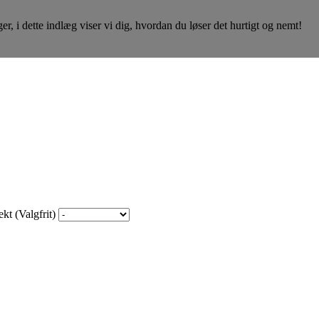
, i dette indlæg viser vi dig, hvordan du løser det hurtigt og nemt!
kt (Valgfrit)