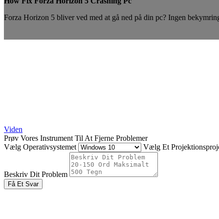
How Fix Forza Horizon 5 Crashing Pc
Forza Horizon 5 bliver ved med at gå ned på din pc? Ingen bekymringer
Viden
Prøv Vores Instrument Til At Fjerne Problemer
Vælg Operativsystemet
Vælg Et Projektionsproje
Beskriv Dit Problem
Få Et Svar