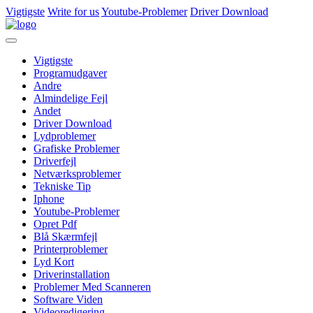
Vigtigste
Write for us
Youtube-Problemer
Driver Download
Vigtigste
Programudgaver
Andre
Almindelige Fejl
Andet
Driver Download
Lydproblemer
Grafiske Problemer
Driverfejl
Netværksproblemer
Tekniske Tip
Iphone
Youtube-Problemer
Opret Pdf
Blå Skærmfejl
Printerproblemer
Lyd Kort
Driverinstallation
Problemer Med Scanneren
Software Viden
Videoredigering