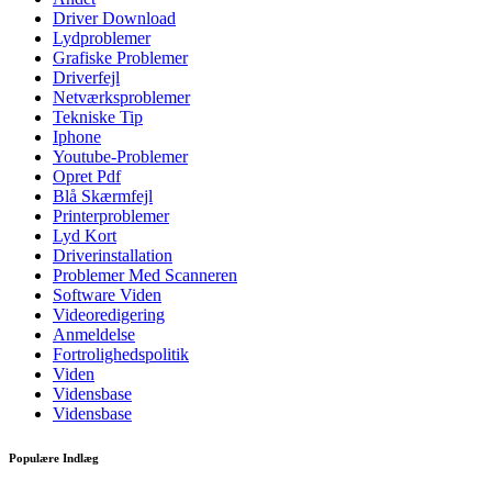
Driver Download
Lydproblemer
Grafiske Problemer
Driverfejl
Netværksproblemer
Tekniske Tip
Iphone
Youtube-Problemer
Opret Pdf
Blå Skærmfejl
Printerproblemer
Lyd Kort
Driverinstallation
Problemer Med Scanneren
Software Viden
Videoredigering
Anmeldelse
Fortrolighedspolitik
Viden
Vidensbase
Vidensbase
Populære Indlæg