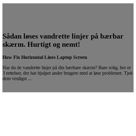
Sådan løses vandrette linjer på bærbar
skærm. Hurtigt og nemt!
How Fix Horizontal Lines Laptop Screen
Har du de vandrette linjer på din bærbare skærm? Bare rolig, her er
3 rettelser, der har hjulpet andre brugere med at løse problemet. Tjek
dem venligst ...