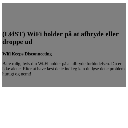
(LØST) WiFi holder på at afbryde eller
droppe ud
Wifi Keeps Disconnecting
Bare rolig, hvis din Wi-Fi holder på at afbryde forbindelsen. Du er
ikke alene. Efter at have læst dette indlæg kan du løse dette problem
hurtigt og nemt!