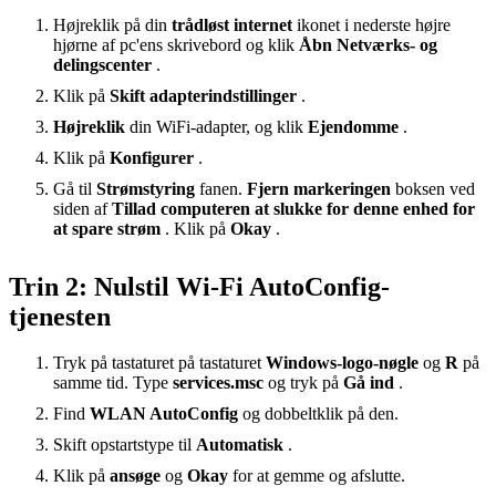
Højreklik på din
trådløst internet
ikonet i nederste højre
hjørne af pc'ens skrivebord og klik
Åbn Netværks- og
delingscenter
.
Klik på
Skift adapterindstillinger
.
Højreklik
din WiFi-adapter, og klik
Ejendomme
.
Klik på
Konfigurer
.
Gå til
Strømstyring
fanen.
Fjern markeringen
boksen ved
siden af
Tillad computeren at slukke for denne enhed for
at spare strøm
. Klik på
Okay
.
Trin 2: Nulstil Wi-Fi AutoConfig-
tjenesten
Tryk på tastaturet på tastaturet
Windows-logo-nøgle
og
R
på
samme tid. Type
services.msc
og tryk på
Gå ind
.
Find
WLAN AutoConfig
og dobbeltklik på den.
Skift opstartstype til
Automatisk
.
Klik på
ansøge
og
Okay
for at gemme og afslutte.