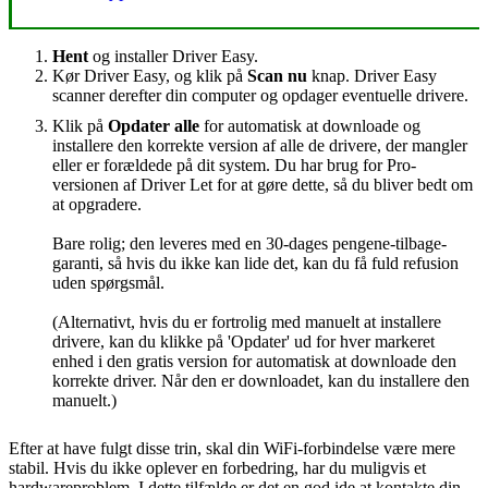
Hent
og installer Driver Easy.
Kør Driver Easy, og klik på
Scan nu
knap. Driver Easy
scanner derefter din computer og opdager eventuelle drivere.
Klik på
Opdater alle
for automatisk at downloade og
installere den korrekte version af alle de drivere, der mangler
eller er forældede på dit system. Du har brug for Pro-
versionen af ​​Driver Let for at gøre dette, så du bliver bedt om
at opgradere.
Bare rolig; den leveres med en 30-dages pengene-tilbage-
garanti, så hvis du ikke kan lide det, kan du få fuld refusion
uden spørgsmål.
(Alternativt, hvis du er fortrolig med manuelt at installere
drivere, kan du klikke på 'Opdater' ud for hver markeret
enhed i den gratis version for automatisk at downloade den
korrekte driver. Når den er downloadet, kan du installere den
manuelt.)
Efter at have fulgt disse trin, skal din WiFi-forbindelse være mere
stabil. Hvis du ikke oplever en forbedring, har du muligvis et
hardwareproblem. I dette tilfælde er det en god ide at kontakte din