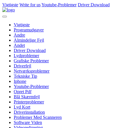
Vigtigste
Write for us
Youtube-Problemer
Driver Download
Vigtigste
Programudgaver
Andre
Almindelige Fejl
Andet
Driver Download
Lydproblemer
Grafiske Problemer
Driverfejl
Netværksproblemer
Tekniske Tip
Iphone
Youtube-Problemer
Opret Pdf
Blå Skærmfejl
Printerproblemer
Lyd Kort
Driverinstallation
Problemer Med Scanneren
Software Viden
Videoredigering