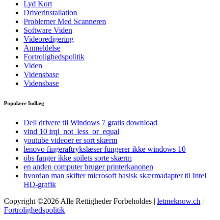
Lyd Kort
Driverinstallation
Problemer Med Scanneren
Software Viden
Videoredigering
Anmeldelse
Fortrolighedspolitik
Viden
Vidensbase
Vidensbase
Populære Indlæg
Dell drivere til Windows 7 gratis download
vind 10 irql_not_less_or_equal
youtube videoer er sort skærm
lenovo fingeraftrykslæser fungerer ikke windows 10
obs fanger ikke spilets sorte skærm
en anden computer bruger printerkanonen
hvordan man skifter microsoft basisk skærmadapter til Intel
HD-grafik
Copyright ©2026 Alle Rettigheder Forbeholdes |
letmeknow.ch
|
Fortrolighedspolitik