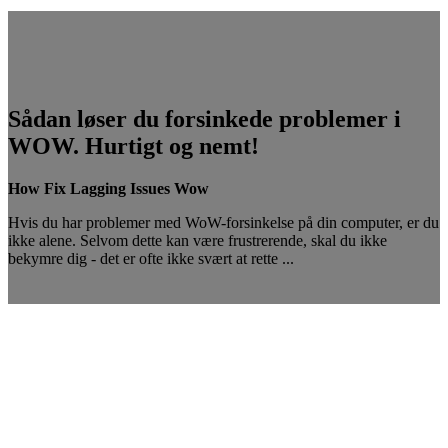
Sådan løser du forsinkede problemer i
WOW. Hurtigt og nemt!
How Fix Lagging Issues Wow
Hvis du har problemer med WoW-forsinkelse på din computer, er du
ikke alene. Selvom dette kan være frustrerende, skal du ikke
bekymre dig - det er ofte ikke svært at rette ...