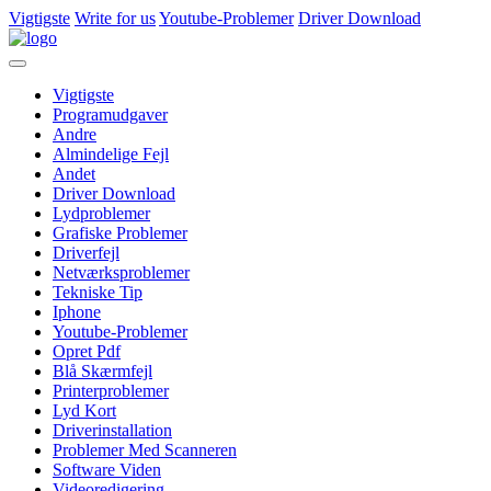
Vigtigste
Write for us
Youtube-Problemer
Driver Download
Vigtigste
Programudgaver
Andre
Almindelige Fejl
Andet
Driver Download
Lydproblemer
Grafiske Problemer
Driverfejl
Netværksproblemer
Tekniske Tip
Iphone
Youtube-Problemer
Opret Pdf
Blå Skærmfejl
Printerproblemer
Lyd Kort
Driverinstallation
Problemer Med Scanneren
Software Viden
Videoredigering