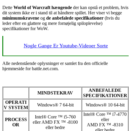
Dette
World of Warcraft hængende
der kan opstå et problem, hvis
dit system ikke er i stand til at håndtere spillet. Her viser vi begge
minimumskravene
og
de anbefalede specifikationer
(hvis du
leder efter en glattere og mere fornøjelig spiloplevelse)
specifikationer for WoW.
Nogle Gange Er Youtube-Videoer Sorte
Alle nedenstående oplysninger er samlet fra den officielle
hjemmeside for
battle.net.com
.
ANBEFALEDE
MINDSTEKRAV
SPECIFIKATIONER
OPERATI
Windows® 7 64-bit
Windows® 10 64-bit
V SYSTEM
Intel® Core ™ i7-4770
Intel® Core ™ i5-760
PROCESS
eller
eller AMD FX ™ -8100
OR
AMD FX ™ -8310
eller bedre
eller bedre