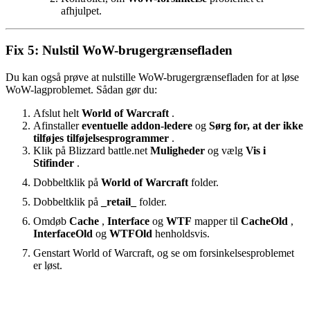
afhjulpet.
Fix 5: Nulstil WoW-brugergrænsefladen
Du kan også prøve at nulstille WoW-brugergrænsefladen for at løse
WoW-lagproblemet. Sådan gør du:
Afslut helt
World of Warcraft
.
Afinstaller
eventuelle addon-ledere
og
Sørg for, at der ikke
tilføjes tilføjelsesprogrammer
.
Klik på Blizzard
battle.net
Muligheder
og vælg
Vis i
Stifinder
.
Dobbeltklik på
World of Warcraft
folder.
Dobbeltklik på
_retail_
folder.
Omdøb
Cache
,
Interface
og
WTF
mapper til
CacheOld
,
InterfaceOld
og
WTFOld
henholdsvis.
Genstart World of Warcraft, og se om forsinkelsesproblemet
er løst.