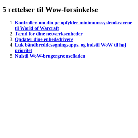
5 rettelser til Wow-forsinkelse
Kontroller, om din pc opfylder minimumssystemkravene
til World of Warcraft
Tænd for dine netværksenheder
Opdater dine enhedsdrivere
Luk båndbreddesøgningsapps, og indstil WoW til høj
prioritet
Nulstil WoW-brugergrænsefladen