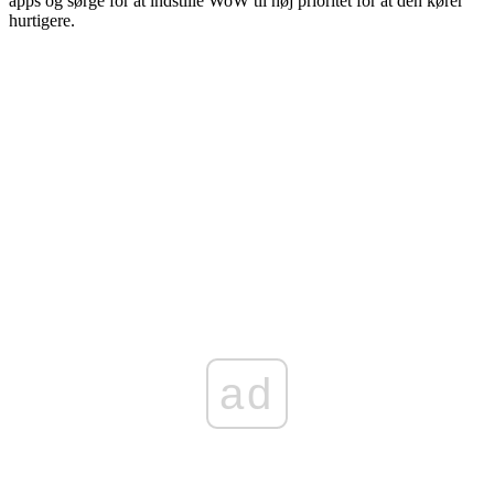
apps og sørge for at indstille WoW til høj prioritet for at den kører
hurtigere.
ad