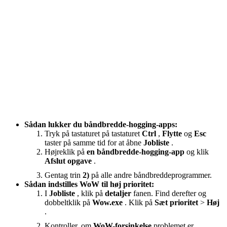
Sådan lukker du båndbredde-hogging-apps:
Tryk på tastaturet på tastaturet
Ctrl
,
Flytte
og
Esc
taster på samme tid for at åbne
Jobliste
.
Højreklik på
en båndbredde-hogging-app
og klik
Afslut opgave
.
Gentag trin
2)
på alle andre båndbreddeprogrammer.
Sådan indstilles WoW til høj prioritet:
I
Jobliste
, klik på
detaljer
fanen. Find derefter og
dobbeltklik på
Wow.exe
. Klik på
Sæt
prioritet
>
Høj
.
Kontroller, om
WoW-forsinkelse
problemet er