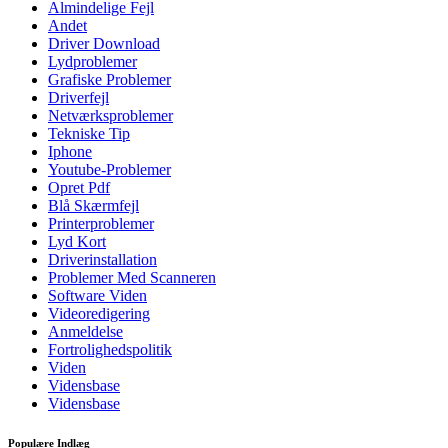
Almindelige Fejl
Andet
Driver Download
Lydproblemer
Grafiske Problemer
Driverfejl
Netværksproblemer
Tekniske Tip
Iphone
Youtube-Problemer
Opret Pdf
Blå Skærmfejl
Printerproblemer
Lyd Kort
Driverinstallation
Problemer Med Scanneren
Software Viden
Videoredigering
Anmeldelse
Fortrolighedspolitik
Viden
Vidensbase
Vidensbase
Populære Indlæg