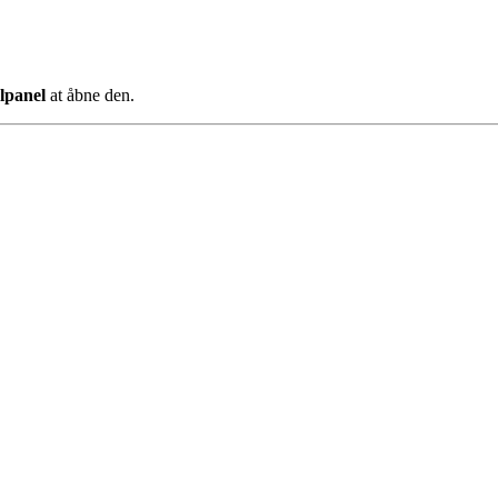
lpanel
at åbne den.