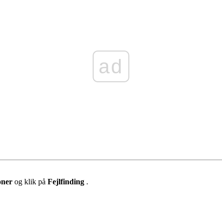
ad
oner
og klik på
Fejlfinding
.