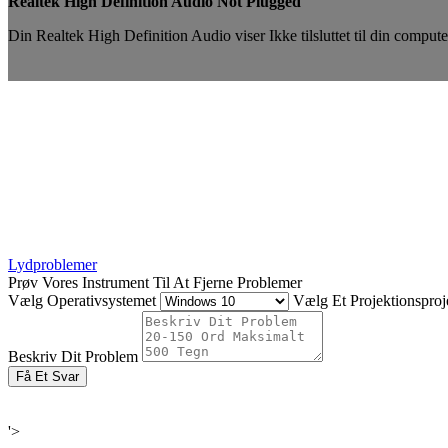
Realtek High Definition Audio Not Plugged
Din Realtek High Definition Audio viser Ikke tilsluttet til din compute
Lydproblemer
Prøv Vores Instrument Til At Fjerne Problemer
Vælg Operativsystemet
Vælg Et Projektionsproje
Beskriv Dit Problem
Få Et Svar
'>