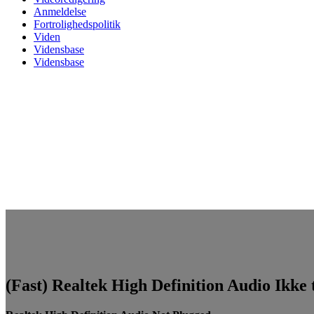
Anmeldelse
Fortrolighedspolitik
Viden
Vidensbase
Vidensbase
(Fast) Realtek High Definition Audio Ikke t