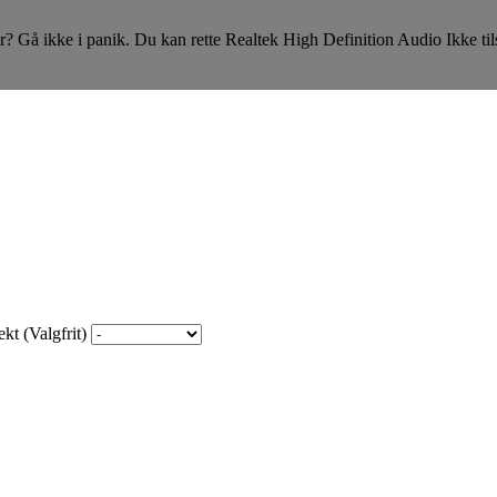
r? Gå ikke i panik. Du kan rette Realtek High Definition Audio Ikke tils
kt (Valgfrit)