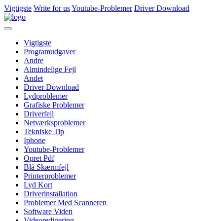
Vigtigste
Write for us
Youtube-Problemer
Driver Download
Vigtigste
Programudgaver
Andre
Almindelige Fejl
Andet
Driver Download
Lydproblemer
Grafiske Problemer
Driverfejl
Netværksproblemer
Tekniske Tip
Iphone
Youtube-Problemer
Opret Pdf
Blå Skærmfejl
Printerproblemer
Lyd Kort
Driverinstallation
Problemer Med Scanneren
Software Viden
Videoredigering