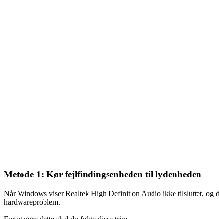
Metode 1: Kør fejlfindingsenheden til lydenheden
Når Windows viser Realtek High Definition Audio ikke tilsluttet, og 
hardwareproblem.
For at gøre dette skal du følge disse trin: