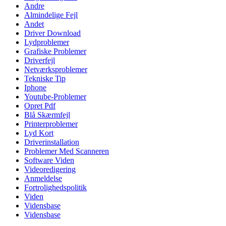
Andre
Almindelige Fejl
Andet
Driver Download
Lydproblemer
Grafiske Problemer
Driverfejl
Netværksproblemer
Tekniske Tip
Iphone
Youtube-Problemer
Opret Pdf
Blå Skærmfejl
Printerproblemer
Lyd Kort
Driverinstallation
Problemer Med Scanneren
Software Viden
Videoredigering
Anmeldelse
Fortrolighedspolitik
Viden
Vidensbase
Vidensbase