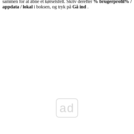
sammen for at åbne et kørselsfelt. Skriv derefter
% brugerprofil% /
appdata / lokal
i boksen, og tryk på
Gå ind
.
ad