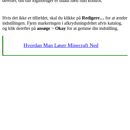
derefter, om din loginbruger er tilladt med fuld kontrol.
Hvis det ikke er tilfældet, skal du klikke på
Redigere…
for at ændre
indstillingen. Fjern markeringen i afkrydsningsfeltet afvis katalog,
og klik derefter på
ansøge
>
Okay
for at gemme din indstilling.
Hvordan Man Løser Minecraft Ned