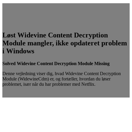
Løst Widevine Content Decryption
Module mangler, ikke opdateret problem
i Windows
Solved Widevine Content Decryption Module Missing
Denne vejledning viser dig, hvad Widevine Content Decryption
Module (WidewineCdm) er, og fortæller, hvordan du løser
problemet, især når du har problemer med Netflix.