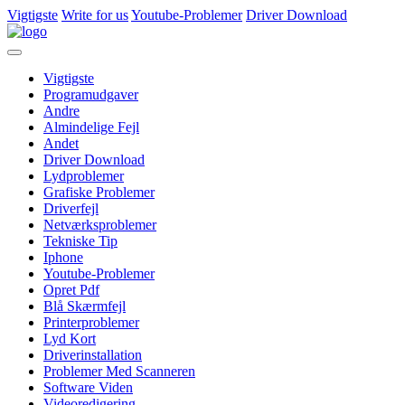
Vigtigste
Write for us
Youtube-Problemer
Driver Download
Vigtigste
Programudgaver
Andre
Almindelige Fejl
Andet
Driver Download
Lydproblemer
Grafiske Problemer
Driverfejl
Netværksproblemer
Tekniske Tip
Iphone
Youtube-Problemer
Opret Pdf
Blå Skærmfejl
Printerproblemer
Lyd Kort
Driverinstallation
Problemer Med Scanneren
Software Viden
Videoredigering