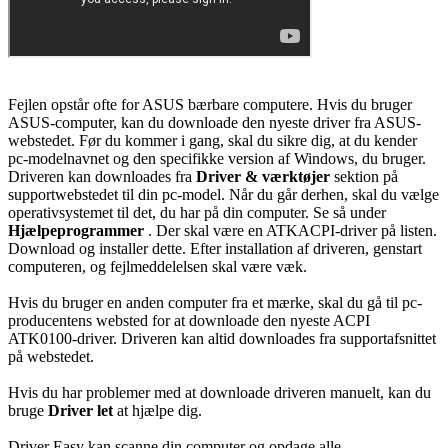
Fejlen opstår ofte for ASUS bærbare computere. Hvis du bruger
ASUS-computer, kan du downloade den nyeste driver fra ASUS-
webstedet. Før du kommer i gang, skal du sikre dig, at du kender
pc-modelnavnet og den specifikke version af Windows, du bruger.
Driveren kan downloades fra
Driver & værktøjer
sektion på
supportwebstedet til din pc-model. Når du går derhen, skal du vælge
operativsystemet til det, du har på din computer. Se så under
Hjælpeprogrammer
. Der skal være en ATKACPI-driver på listen.
Download og installer dette. Efter installation af driveren, genstart
computeren, og fejlmeddelelsen skal være væk.
Hvis du bruger en anden computer fra et mærke, skal du gå til pc-
producentens websted for at downloade den nyeste ACPI
ATK0100-driver. Driveren kan altid downloades fra supportafsnittet
på webstedet.
Hvis du har problemer med at downloade driveren manuelt, kan du
bruge
Driver let
at hjælpe dig.
Driver Easy kan scanne din computer og opdage alle