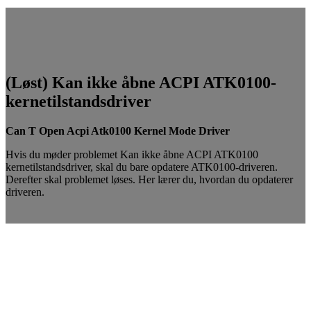
(Løst) Kan ikke åbne ACPI ATK0100-
kernetilstandsdriver
Can T Open Acpi Atk0100 Kernel Mode Driver
Hvis du møder problemet Kan ikke åbne ACPI ATK0100
kernetilstandsdriver, skal du bare opdatere ATK0100-driveren.
Derefter skal problemet løses. Her lærer du, hvordan du opdaterer
driveren.