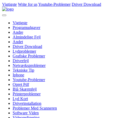
Vigtigste
Write for us
Youtube-Problemer
Driver Download
Vigtigste
Programudgaver
Andre
Almindelige Fejl
Andet
Driver Download
Lydproblemer
Grafiske Problemer
Driverfejl
Netværksproblemer
Tekniske Tip
Iphone
Youtube-Problemer
Opret Pdf
Blå Skærmfejl
Printerproblemer
Lyd Kort
Driverinstallation
Problemer Med Scanneren
Software Viden
Videoredigering