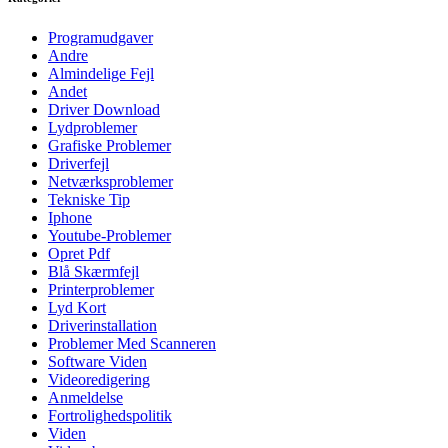
Programudgaver
Andre
Almindelige Fejl
Andet
Driver Download
Lydproblemer
Grafiske Problemer
Driverfejl
Netværksproblemer
Tekniske Tip
Iphone
Youtube-Problemer
Opret Pdf
Blå Skærmfejl
Printerproblemer
Lyd Kort
Driverinstallation
Problemer Med Scanneren
Software Viden
Videoredigering
Anmeldelse
Fortrolighedspolitik
Viden