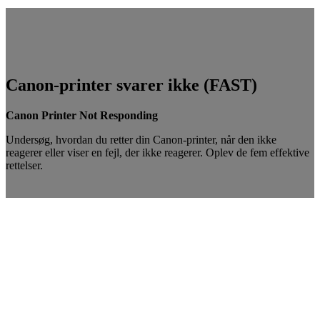
Canon-printer svarer ikke (FAST)
Canon Printer Not Responding
Undersøg, hvordan du retter din Canon-printer, når den ikke
reagerer eller viser en fejl, der ikke reagerer. Oplev de fem effektive
rettelser.