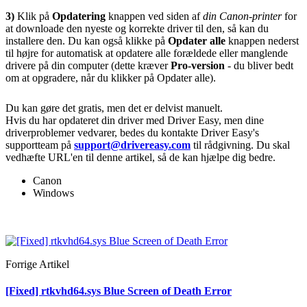
3)
Klik på
Opdatering
knappen ved siden af
din Canon-printer
for
at downloade den nyeste og korrekte driver til den, så kan du
installere den. Du kan også klikke på
Opdater alle
knappen nederst
til højre for automatisk at opdatere alle forældede eller manglende
drivere på din computer (dette kræver
Pro-version
- du bliver bedt
om at opgradere, når du klikker på Opdater alle).
Du kan gøre det gratis, men det er delvist manuelt.
Hvis du har opdateret din driver med Driver Easy, men dine
driverproblemer vedvarer, bedes du kontakte Driver Easy's
supportteam på
support@drivereasy.com
til rådgivning. Du skal
vedhæfte URL'en til denne artikel, så de kan hjælpe dig bedre.
Canon
Windows
Forrige Artikel
[Fixed] rtkvhd64.sys Blue Screen of Death Error