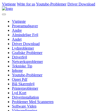
Vigtigste
Write for us
Youtube-Problemer
Driver Download
Vigtigste
Programudgaver
Andre
Almindelige Fejl
Andet
Driver Download
Lydproblemer
Grafiske Problemer
Driverfejl
Netværksproblemer
Tekniske Tip
Iphone
Youtube-Problemer
Opret Pdf
Blå Skærmfejl
Printerproblemer
Lyd Kort
Driverinstallation
Problemer Med Scanneren
Software Viden
Videoredigering