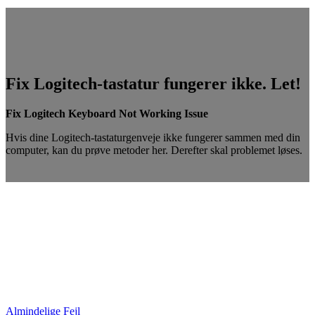
Fix Logitech-tastatur fungerer ikke. Let!
Fix Logitech Keyboard Not Working Issue
Hvis dine Logitech-tastaturgenveje ikke fungerer sammen med din
computer, kan du prøve metoder her. Derefter skal problemet løses.
Almindelige Fejl