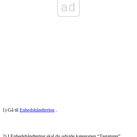
ad
1) Gå til
Enhedshåndtering
.
2) I Enhedshåndtering skal du udvide kategorien “Tastaturer”.