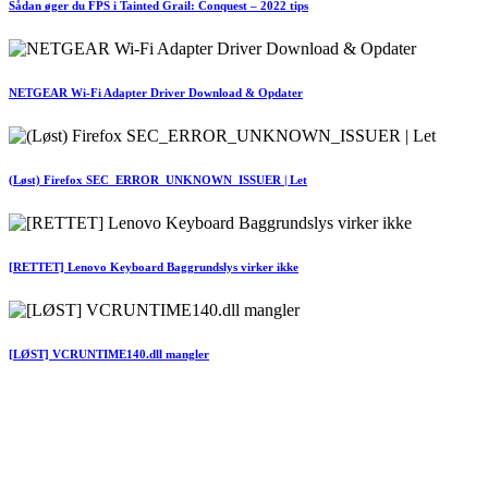
Sådan øger du FPS i Tainted Grail: Conquest – 2022 tips
NETGEAR Wi-Fi Adapter Driver Download & Opdater
(Løst) Firefox SEC_ERROR_UNKNOWN_ISSUER | Let
[RETTET] Lenovo Keyboard Baggrundslys virker ikke
[LØST] VCRUNTIME140.dll mangler