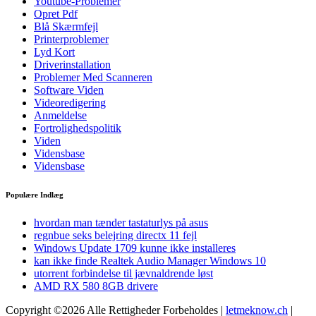
Youtube-Problemer
Opret Pdf
Blå Skærmfejl
Printerproblemer
Lyd Kort
Driverinstallation
Problemer Med Scanneren
Software Viden
Videoredigering
Anmeldelse
Fortrolighedspolitik
Viden
Vidensbase
Vidensbase
Populære Indlæg
hvordan man tænder tastaturlys på asus
regnbue seks belejring directx 11 fejl
Windows Update 1709 kunne ikke installeres
kan ikke finde Realtek Audio Manager Windows 10
utorrent forbindelse til jævnaldrende løst
AMD RX 580 8GB drivere
Copyright ©2026 Alle Rettigheder Forbeholdes |
letmeknow.ch
|