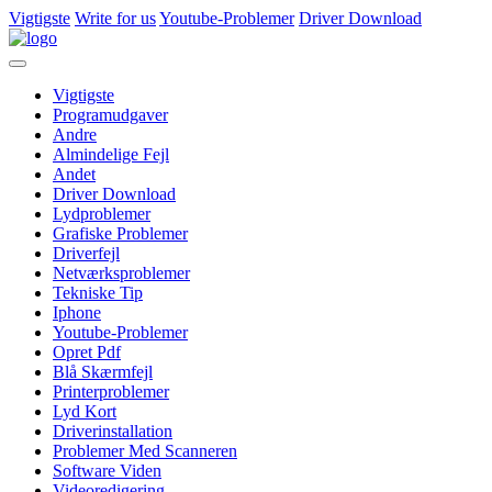
Vigtigste
Write for us
Youtube-Problemer
Driver Download
Vigtigste
Programudgaver
Andre
Almindelige Fejl
Andet
Driver Download
Lydproblemer
Grafiske Problemer
Driverfejl
Netværksproblemer
Tekniske Tip
Iphone
Youtube-Problemer
Opret Pdf
Blå Skærmfejl
Printerproblemer
Lyd Kort
Driverinstallation
Problemer Med Scanneren
Software Viden
Videoredigering