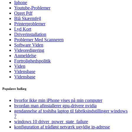
Iphone
Youtube-Problemer
Opret Pdf
Blå Skærmfejl
Printerproblemer
Lyd Kort
Driverinstallation
Problemer Med Scanneren
Software Viden
Videoredigering
Anmeldelse
Fortrolighedspolitik
Viden
Vidensbase
Vidensbase
Populære Indlæg
hvorfor ikke min iPhone vises på min computer
hvordan man afinstallerer gpu-drivere nvidia
gendannelse af toshiba laptop til fabriksindstillinger windows
7
windows 10 driver_power_state_failure
konfiguration af trådløst netværk ugyldig ip-adresse