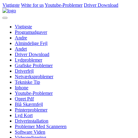
Vigtigste
Write for us
Youtube-Problemer
Driver Download
Vigtigste
Programudgaver
Andre
Almindelige Fejl
Andet
Driver Download
Lydproblemer
Grafiske Problemer
Driverfejl
Netværksproblemer
Tekniske Tip
Iphone
Youtube-Problemer
Opret Pdf
Blå Skærmfejl
Printerproblemer
Lyd Kort
Driverinstallation
Problemer Med Scanneren
Software Viden
Videoredigering