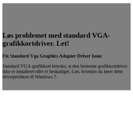
Løs problemet med standard VGA-
grafikkortdriver. Let!
Fix Standard Vga Graphics Adapter Driver Issue
Standard VGA-grafikkort betyder, at den bestemte grafikkortdriver
ikke er installeret eller er beskadiget. Lær, hvordan du løser dette
driverproblem til Windows 7.