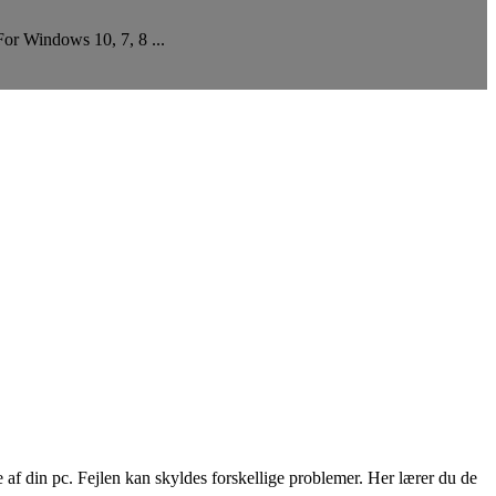
or Windows 10, 7, 8 ...
f din pc. Fejlen kan skyldes forskellige problemer. Her lærer du de