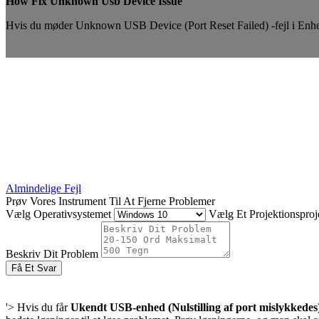
How Fix Unknown Usb Device Issue
Hvis du møder Unknown USB Device (Port Reset Failed) -fejl i Enheds
Almindelige Fejl
Prøv Vores Instrument Til At Fjerne Problemer
Vælg Operativsystemet
Vælg Et Projektionsproje
Beskriv Dit Problem
Få Et Svar
'> Hvis du får
Ukendt USB-enhed (Nulstilling af port mislykkedes