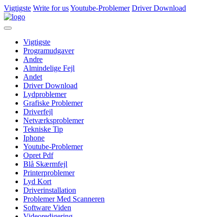
Vigtigste
Write for us
Youtube-Problemer
Driver Download
Vigtigste
Programudgaver
Andre
Almindelige Fejl
Andet
Driver Download
Lydproblemer
Grafiske Problemer
Driverfejl
Netværksproblemer
Tekniske Tip
Iphone
Youtube-Problemer
Opret Pdf
Blå Skærmfejl
Printerproblemer
Lyd Kort
Driverinstallation
Problemer Med Scanneren
Software Viden
Videoredigering