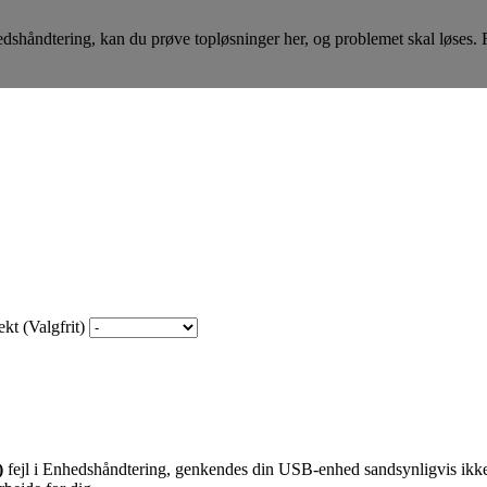
håndtering, kan du prøve topløsninger her, og problemet skal løses. F
kt (Valgfrit)
)
fejl i Enhedshåndtering, genkendes din USB-enhed sandsynligvis ikke a