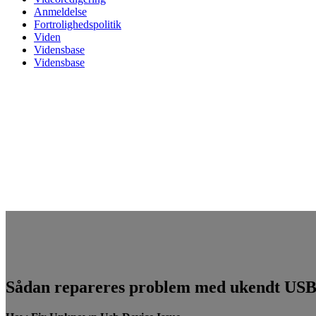
Anmeldelse
Fortrolighedspolitik
Viden
Vidensbase
Vidensbase
Sådan repareres problem med ukendt USB-