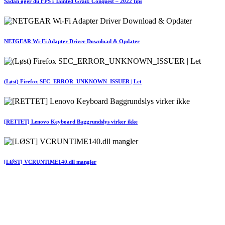
Sådan øger du FPS i Tainted Grail: Conquest – 2022 tips
NETGEAR Wi-Fi Adapter Driver Download & Opdater
(Løst) Firefox SEC_ERROR_UNKNOWN_ISSUER | Let
[RETTET] Lenovo Keyboard Baggrundslys virker ikke
[LØST] VCRUNTIME140.dll mangler