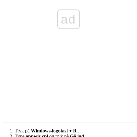
ad
Tryk på
Windows-logotast + R
.
Type
appwiz.cpl
og tryk på
Gå ind
.