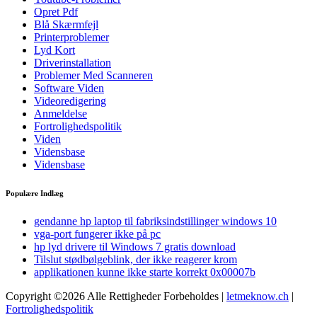
Opret Pdf
Blå Skærmfejl
Printerproblemer
Lyd Kort
Driverinstallation
Problemer Med Scanneren
Software Viden
Videoredigering
Anmeldelse
Fortrolighedspolitik
Viden
Vidensbase
Vidensbase
Populære Indlæg
gendanne hp laptop til fabriksindstillinger windows 10
vga-port fungerer ikke på pc
hp lyd drivere til Windows 7 gratis download
Tilslut stødbølgeblink, der ikke reagerer krom
applikationen kunne ikke starte korrekt 0x00007b
Copyright ©2026 Alle Rettigheder Forbeholdes |
letmeknow.ch
|
Fortrolighedspolitik