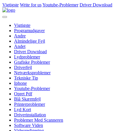
Vigtigste
Write for us
Youtube-Problemer
Driver Download
Vigtigste
Programudgaver
Andre
Almindelige Fejl
Andet
Driver Download
Lydproblemer
Grafiske Problemer
Driverfejl
Netværksproblemer
Tekniske Tip
Iphone
Youtube-Problemer
Opret Pdf
Blå Skærmfejl
Printerproblemer
Lyd Kort
Driverinstallation
Problemer Med Scanneren
Software Viden
Videoredigering