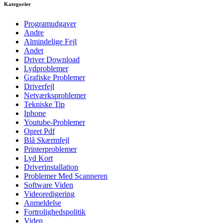
Kategorier
Programudgaver
Andre
Almindelige Fejl
Andet
Driver Download
Lydproblemer
Grafiske Problemer
Driverfejl
Netværksproblemer
Tekniske Tip
Iphone
Youtube-Problemer
Opret Pdf
Blå Skærmfejl
Printerproblemer
Lyd Kort
Driverinstallation
Problemer Med Scanneren
Software Viden
Videoredigering
Anmeldelse
Fortrolighedspolitik
Viden