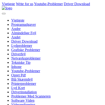
Vigtigste
Write for us
Youtube-Problemer
Driver Download
Vigtigste
Programudgaver
Andre
Almindelige Fejl
Andet
Driver Download
Lydproblemer
Grafiske Problemer
Driverfejl
Netværksproblemer
Tekniske Tip
Iphone
Youtube-Problemer
Opret Pdf
Blå Skærmfejl
Printerproblemer
Lyd Kort
Driverinstallation
Problemer Med Scanneren
Software Viden
Videoredigering