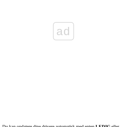
ad
Du kan opdatere dine drivere automatisk med enten
LEDIG
eller