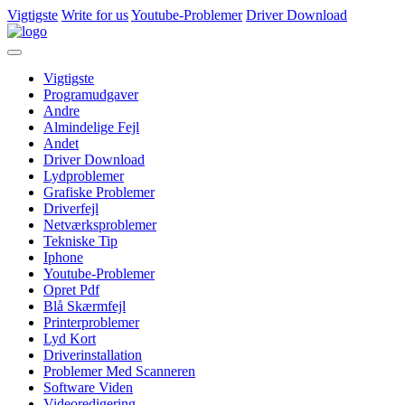
Vigtigste
Write for us
Youtube-Problemer
Driver Download
Vigtigste
Programudgaver
Andre
Almindelige Fejl
Andet
Driver Download
Lydproblemer
Grafiske Problemer
Driverfejl
Netværksproblemer
Tekniske Tip
Iphone
Youtube-Problemer
Opret Pdf
Blå Skærmfejl
Printerproblemer
Lyd Kort
Driverinstallation
Problemer Med Scanneren
Software Viden
Videoredigering