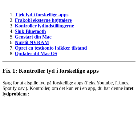
Tjek lyd i forskellige apps
Frakobl eksterne højttalere
Kontroller lydindstillingerne
Sluk Bluetooth
Genstart din Mac
Nulstil NVRAM
Opret en testkonto i sikker tilstand
Opdater dit Mac OS
Fix 1: Kontroller lyd i forskellige apps
Sørg for at afspille lyd på forskellige apps (f.eks.Youtube, iTunes,
Spotify osv.). Kontroller, om det kun er i en app, du har denne
intet
lydproblem
: