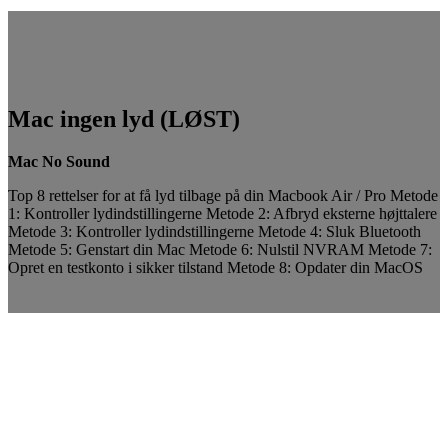
Mac ingen lyd (LØST)
Mac No Sound
Top 8 rettelser for at få lyd tilbage på din Macbook Air / Pro Metode
1: Kontroller lydindstillingerne Metode 2: Afbryd eksterne højttalere
Metode 3: Kontroller lydindstillingerne Metode 4: Sluk Bluetooth
Metode 5: Genstart din Mac Metode 6: Nulstil NVRAM Metode 7:
Opret en testkonto i sikker tilstand Metode 8: Opdater din MacOS