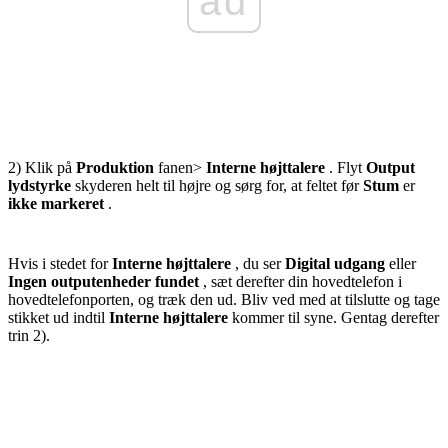
ad
2) Klik på
Produktion
fanen>
Interne højttalere
. Flyt
Output
lydstyrke
skyderen helt til højre og sørg for, at feltet før
Stum
er
ikke markeret
.
Hvis i stedet for
Interne højttalere
, du ser
Digital udgang
eller
Ingen outputenheder fundet
, sæt derefter din hovedtelefon i
hovedtelefonporten, og træk den ud. Bliv ved med at tilslutte og tage
stikket ud indtil
Interne højttalere
kommer til syne. Gentag derefter
trin 2).