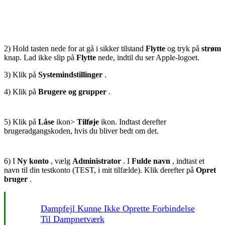
2) Hold tasten nede for at gå i sikker tilstand
Flytte
og tryk på
strøm
knap. Lad ikke slip på
Flytte
nede, indtil du ser Apple-logoet.
3) Klik på
Systemindstillinger
.
4) Klik på
Brugere og grupper
.
5) Klik på
Låse
ikon>
Tilføje
ikon. Indtast derefter
brugeradgangskoden, hvis du bliver bedt om det.
6) I
Ny konto
, vælg
Administrator
. I
Fulde navn
, indtast et
navn til din testkonto (TEST, i mit tilfælde). Klik derefter på
Opret
bruger
.
Dampfejl Kunne Ikke Oprette Forbindelse
Til Dampnetværk