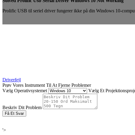
Solved Prolific Usb Serial Driver Windows 10 Not Working
Prolific USB til seriel driver fungerer ikke på din Windows 10-comput
Driverfejl
Prøv Vores Instrument Til At Fjerne Problemer
Vælg Operativsystemet
Vælg Et Projektionsproje
Beskriv Dit Problem
Få Et Svar
'>