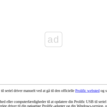
ad
l seriel driver manuelt ved at gå til den officielle
Prolific websted
og s
hed eller computerfærdigheder til at opdatere din Prolific USB til serie
ekte driver til din nøjagtige Prolific-adapter og din Windows-version, 