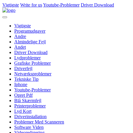
Vigtigste
Write for us
Youtube-Problemer
Driver Download
Vigtigste
Programudgaver
Andre
Almindelige Fejl
Andet
Driver Download
Lydproblemer
Grafiske Problemer
Driverfejl
Netværksproblemer
Tekniske Tip
Iphone
Youtube-Problemer
Opret Pdf
Blå Skærmfejl
Printerproblemer
Lyd Kort
Driverinstallation
Problemer Med Scanneren
Software Viden
Videoredigering