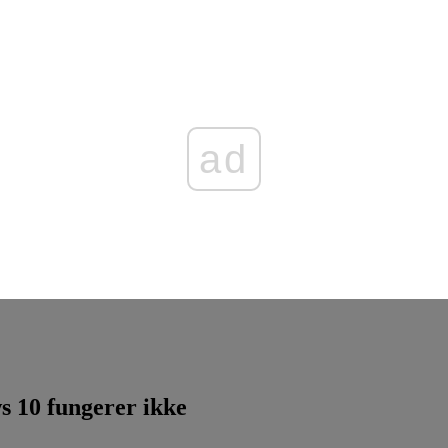
ad
ws 10 fungerer ikke