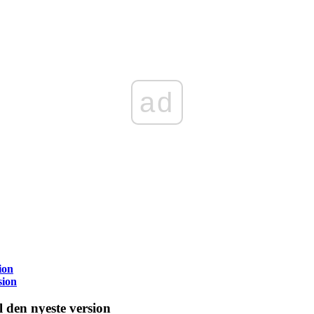
ad
ion
sion
il den nyeste version