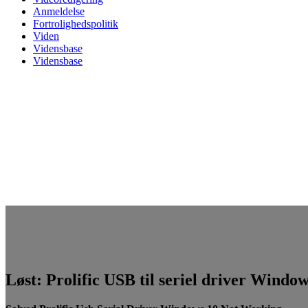
Anmeldelse
Fortrolighedspolitik
Viden
Vidensbase
Vidensbase
Løst: Prolific USB til seriel driver Windo