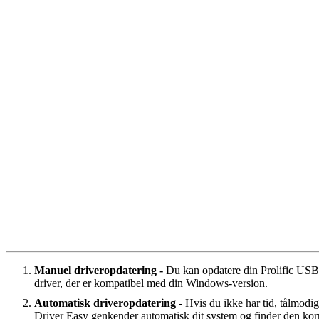
Manuel driveropdatering -
Du kan opdatere din Prolific USB ti
driver, der er kompatibel med din Windows-version.
Automatisk driveropdatering -
Hvis du ikke har tid, tålmodig
Driver Easy genkender automatisk dit system og finder den korr