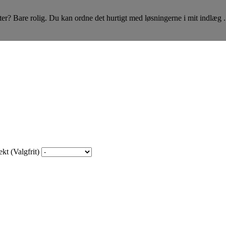
er? Bare rolig. Du kan ordne det hurtigt med løsningerne i mit indlæg .
kt (Valgfrit)