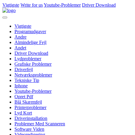
Vigtigste
Write for us
Youtube-Problemer
Driver Download
Vigtigste
Programudgaver
Andre
Almindelige Fejl
Andet
Driver Download
Lydproblemer
Grafiske Problemer
Driverfejl
Netværksproblemer
Tekniske Tip
Iphone
Youtube-Problemer
Opret Pdf
Blå Skærmfejl
Printerproblemer
Lyd Kort
Driverinstallation
Problemer Med Scanneren
Software Viden
Videoredigering