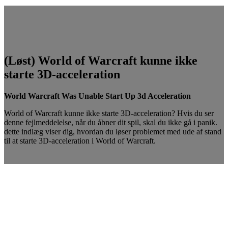
(Løst) World of Warcraft kunne ikke
starte 3D-acceleration
World Warcraft Was Unable Start Up 3d Acceleration
World of Warcraft kunne ikke starte 3D-acceleration? Hvis du ser
denne fejlmeddelelse, når du åbner dit spil, skal du ikke gå i panik.
dette indlæg viser dig, hvordan du løser problemet med ude af stand
til at starte 3D-acceleration i World of Warcraft.