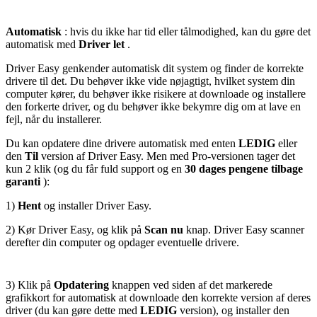
Automatisk
: hvis du ikke har tid eller tålmodighed, kan du gøre det
automatisk med
Driver let
.
Driver Easy genkender automatisk dit system og finder de korrekte
drivere til det. Du behøver ikke vide nøjagtigt, hvilket system din
computer kører, du behøver ikke risikere at downloade og installere
den forkerte driver, og du behøver ikke bekymre dig om at lave en
fejl, når du installerer.
Du kan opdatere dine drivere automatisk med enten
LEDIG
eller
den
Til
version af Driver Easy. Men med Pro-versionen tager det
kun 2 klik (og du får fuld support og en
30 dages pengene tilbage
garanti
):
1)
Hent
og installer Driver Easy.
2) Kør Driver Easy, og klik på
Scan nu
knap. Driver Easy scanner
derefter din computer og opdager eventuelle drivere.
3) Klik på
Opdatering
knappen ved siden af ​​det markerede
grafikkort for automatisk at downloade den korrekte version af deres
driver (du kan gøre dette med
LEDIG
version), og installer den