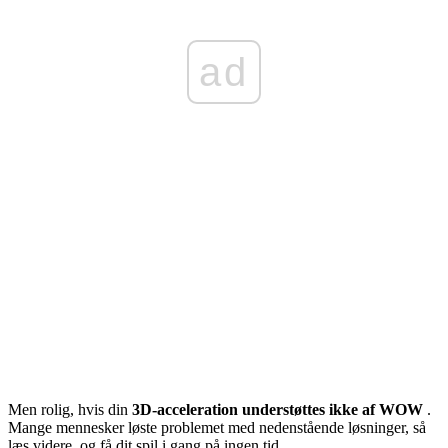
ad
Men rolig, hvis din
3D-acceleration understøttes ikke af WOW
.
Mange mennesker løste problemet med nedenstående løsninger, så
læs videre, og få dit spil i gang på ingen tid.