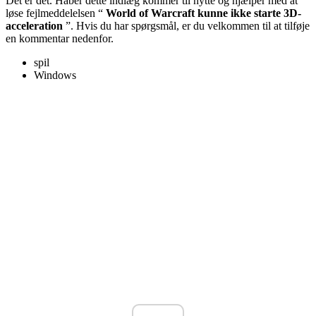
Det er det. Håber dette indlæg kommer til nytte og hjælper med at
løse fejlmeddelelsen “
World of Warcraft kunne ikke starte 3D-
acceleration
”. Hvis du har spørgsmål, er du velkommen til at tilføje
en kommentar nedenfor.
spil
Windows