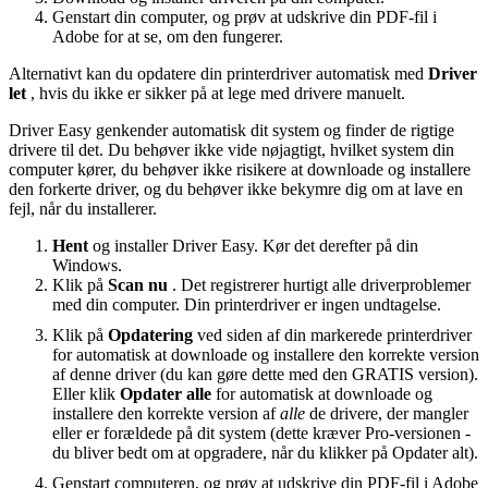
Genstart din computer, og prøv at udskrive din PDF-fil i
Adobe for at se, om den fungerer.
Alternativt kan du opdatere din printerdriver automatisk med
Driver
let
, hvis du ikke er sikker på at lege med drivere manuelt.
Driver Easy genkender automatisk dit system og finder de rigtige
drivere til det. Du behøver ikke vide nøjagtigt, hvilket system din
computer kører, du behøver ikke risikere at downloade og installere
den forkerte driver, og du behøver ikke bekymre dig om at lave en
fejl, når du installerer.
Hent
og installer Driver Easy. Kør det derefter på din
Windows.
Klik på
Scan nu
. Det registrerer hurtigt alle driverproblemer
med din computer. Din printerdriver er ingen undtagelse.
Klik på
Opdatering
ved siden af ​​din markerede printerdriver
for automatisk at downloade og installere den korrekte version
af denne driver (du kan gøre dette med den GRATIS version).
Eller klik
Opdater alle
for automatisk at downloade og
installere den korrekte version af
alle
de drivere, der mangler
eller er forældede på dit system (dette kræver Pro-versionen -
du bliver bedt om at opgradere, når du klikker på Opdater alt).
Genstart computeren, og prøv at udskrive din PDF-fil i Adobe