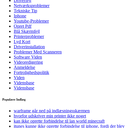
Driverfejl
Netværksproblemer
Tekniske Tip
Iphone
Youtube-Problemer
Opret Pdf
Blå Skærmfejl
Printerproblemer
Lyd Kort
Driverinstallation
Problemer Med Scanneren
Software Viden
Videoredigering
Anmeldelse
Fortrolighedspolitik
Viden
Vidensbase
Vidensbase
Populære Indlæg
warframe går ned på indlæsningsskærmen
hvorfor udskriver min printer ikke noget
kan ikke oprette forbindelse til lan world minecraft
itunes kunne ikke oprette forbindelse til iphone, fordi der blev