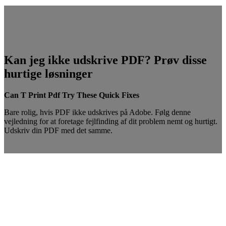
Kan jeg ikke udskrive PDF? Prøv disse
hurtige løsninger
Can T Print Pdf Try These Quick Fixes
Bare rolig, hvis PDF ikke udskrives på Adobe. Følg denne
vejledning for at foretage fejlfinding af dit problem nemt og hurtigt.
Udskriv din PDF med det samme.