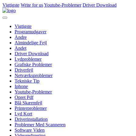
Vigtigste
Write for us
Youtube-Problemer
Driver Download
Vigtigste
Programudgaver
Andre
Almindelige Fejl
Andet
Driver Download
Lydproblemer
Grafiske Problemer
Driverfejl
Netværksproblemer
Tekniske Tip
Iphone
Youtube-Problemer
Opret Pdf
Blå Skærmfejl
Printerproblemer
Lyd Kort
Driverinstallation
Problemer Med Scanneren
Software Viden
Videoredigering