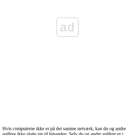
ad
Hvis computerne ikke er på det samme netværk, kan du og andre
spillere ikke slutte sig til hinanden. Selv du og andre spillere er i