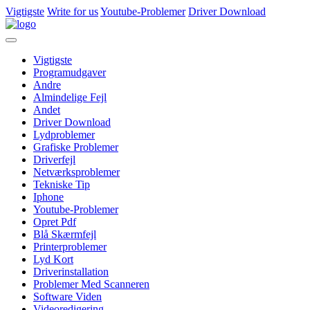
Vigtigste
Write for us
Youtube-Problemer
Driver Download
Vigtigste
Programudgaver
Andre
Almindelige Fejl
Andet
Driver Download
Lydproblemer
Grafiske Problemer
Driverfejl
Netværksproblemer
Tekniske Tip
Iphone
Youtube-Problemer
Opret Pdf
Blå Skærmfejl
Printerproblemer
Lyd Kort
Driverinstallation
Problemer Med Scanneren
Software Viden
Videoredigering