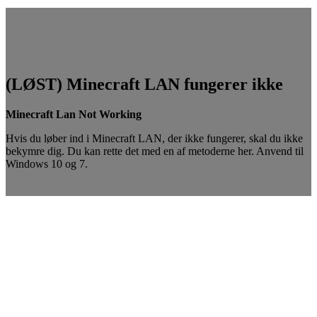
(LØST) Minecraft LAN fungerer ikke
Minecraft Lan Not Working
Hvis du løber ind i Minecraft LAN, der ikke fungerer, skal du ikke
bekymre dig. Du kan rette det med en af ​​metoderne her. Anvend til
Windows 10 og 7.