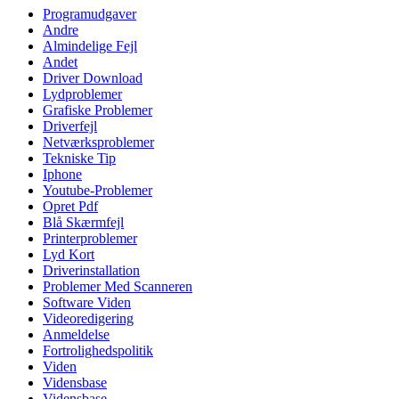
Programudgaver
Andre
Almindelige Fejl
Andet
Driver Download
Lydproblemer
Grafiske Problemer
Driverfejl
Netværksproblemer
Tekniske Tip
Iphone
Youtube-Problemer
Opret Pdf
Blå Skærmfejl
Printerproblemer
Lyd Kort
Driverinstallation
Problemer Med Scanneren
Software Viden
Videoredigering
Anmeldelse
Fortrolighedspolitik
Viden
Vidensbase
Vidensbase