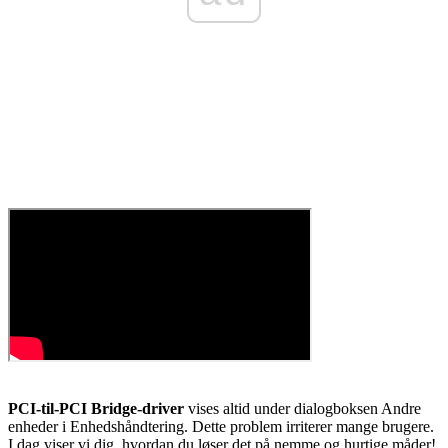
PCI-til-PCI Bridge-driver
vises altid under dialogboksen Andre
enheder i Enhedshåndtering. Dette problem irriterer mange brugere.
I dag viser vi dig, hvordan du løser det på nemme og hurtige måder!