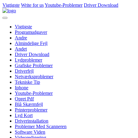
Vigtigste
Write for us
Youtube-Problemer
Driver Download
Vigtigste
Programudgaver
Andre
Almindelige Fejl
Andet
Driver Download
Lydproblemer
Grafiske Problemer
Driverfejl
Netværksproblemer
Tekniske Tip
Iphone
Youtube-Problemer
Opret Pdf
Blå Skærmfejl
Printerproblemer
Lyd Kort
Driverinstallation
Problemer Med Scanneren
Software Viden
Videoredigering