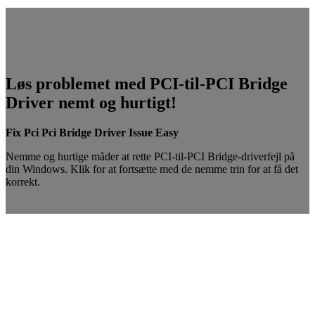
Løs problemet med PCI-til-PCI Bridge
Driver nemt og hurtigt!
Fix Pci Pci Bridge Driver Issue Easy
Nemme og hurtige måder at rette PCI-til-PCI Bridge-driverfejl på
din Windows. Klik for at fortsætte med de nemme trin for at få det
korrekt.