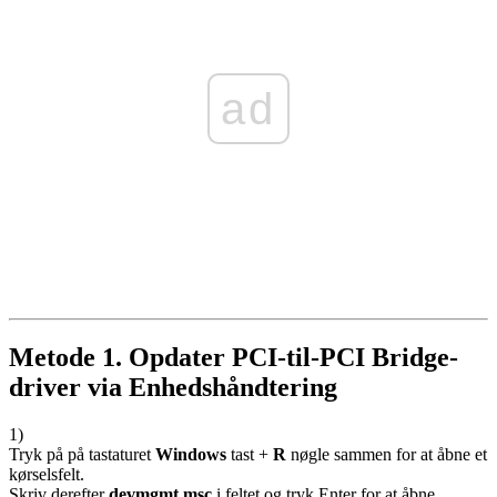
ad
Metode 1. Opdater PCI-til-PCI Bridge-
driver via Enhedshåndtering
1)
Tryk på på tastaturet
Windows
tast +
R
nøgle sammen for at åbne et
kørselsfelt.
Skriv derefter
devmgmt.msc
i feltet og tryk Enter for at åbne