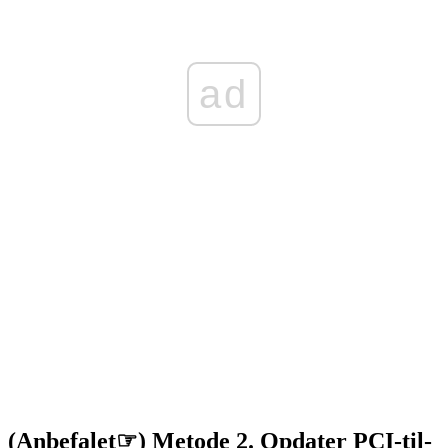
ad
(Anbefalet☞) Metode 2. Opdater PCI-til-