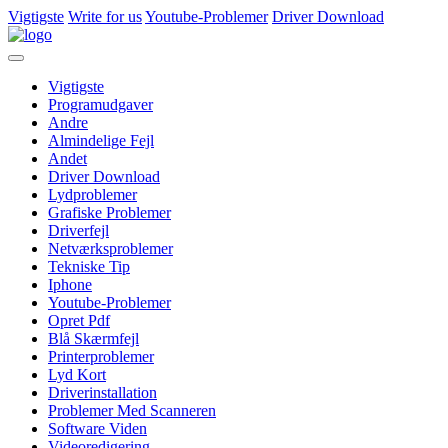
Vigtigste
Write for us
Youtube-Problemer
Driver Download
Vigtigste
Programudgaver
Andre
Almindelige Fejl
Andet
Driver Download
Lydproblemer
Grafiske Problemer
Driverfejl
Netværksproblemer
Tekniske Tip
Iphone
Youtube-Problemer
Opret Pdf
Blå Skærmfejl
Printerproblemer
Lyd Kort
Driverinstallation
Problemer Med Scanneren
Software Viden
Videoredigering