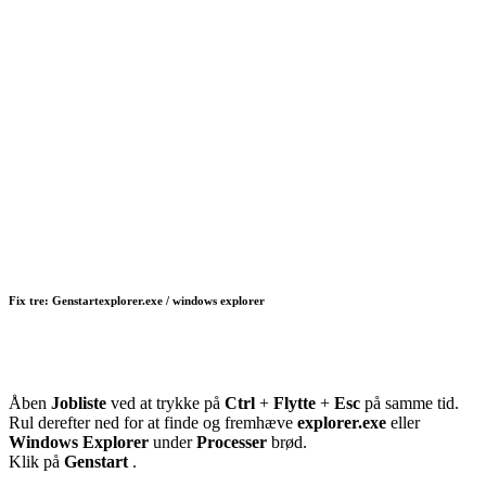
Fix tre: Genstart
explorer.exe / windows explorer
Åben
Jobliste
ved at trykke på
Ctrl
+
Flytte
+
Esc
på samme tid.
Rul derefter ned for at finde og fremhæve
explorer.exe
eller
Windows Explorer
under
Processer
brød.
Klik på
Genstart
.