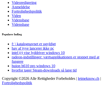
Videoredigering
Anmeldelse
Fortrolighedspolitik
Viden
Vidensbase
Vidensbase
Populære Indlæg
f: \ katalognavnet er ugyldigt
hav af tyve lancerer ikke pc
intel (r) vise lyddriver windows 10
radeon-indstillinger: værtsapplikationen er stoppet med at
fungere
huion h610 pro windows 10
hvorfor tager Steam-downloads så lang tid
Copyright ©2026 Alle Rettigheder Forbeholdes |
letmeknow.ch
|
Fortrolighedspolitik