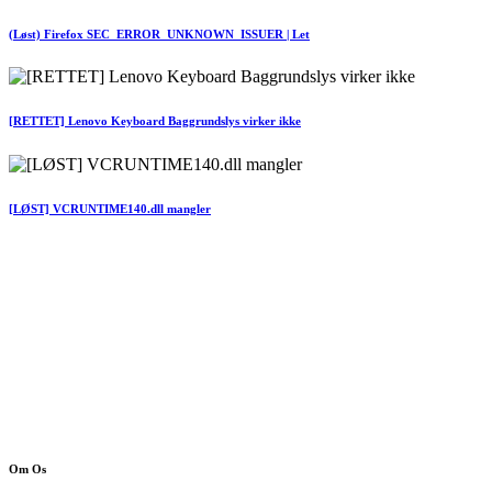
(Løst) Firefox SEC_ERROR_UNKNOWN_ISSUER | Let
[RETTET] Lenovo Keyboard Baggrundslys virker ikke
[LØST] VCRUNTIME140.dll mangler
Om Os