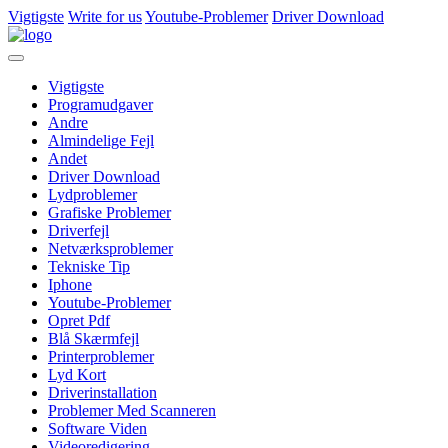
Vigtigste
Write for us
Youtube-Problemer
Driver Download
Vigtigste
Programudgaver
Andre
Almindelige Fejl
Andet
Driver Download
Lydproblemer
Grafiske Problemer
Driverfejl
Netværksproblemer
Tekniske Tip
Iphone
Youtube-Problemer
Opret Pdf
Blå Skærmfejl
Printerproblemer
Lyd Kort
Driverinstallation
Problemer Med Scanneren
Software Viden
Videoredigering