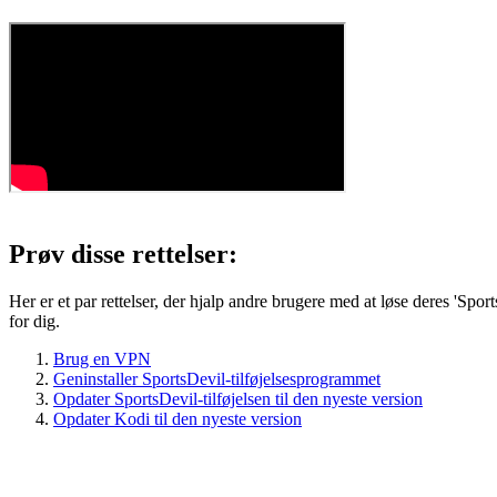
Prøv disse rettelser:
Her er et par rettelser, der hjalp andre brugere med at løse deres 'Spo
for dig.
Brug en VPN
Geninstaller SportsDevil-tilføjelsesprogrammet
Opdater SportsDevil-tilføjelsen til den nyeste version
Opdater Kodi til den nyeste version