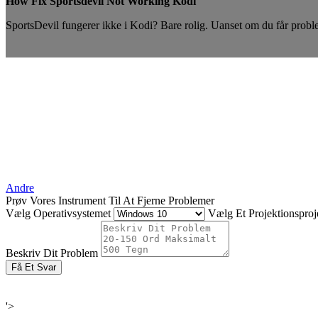
How Fix Sportsdevil Not Working Kodi
SportsDevil fungerer ikke i Kodi? Bare rolig. Uanset om du får probl
Andre
Prøv Vores Instrument Til At Fjerne Problemer
Vælg Operativsystemet
Vælg Et Projektionsproje
Beskriv Dit Problem
Få Et Svar
'>