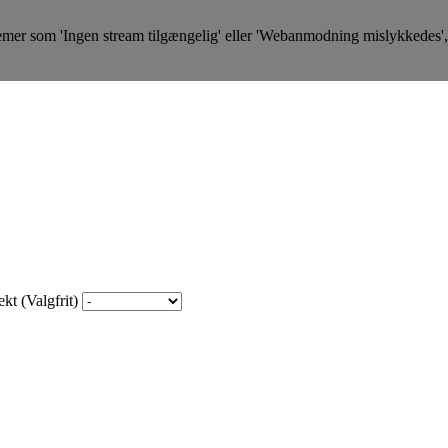
emer som 'Ingen stream tilgængelig' eller 'Webanmodning mislykkedes', 
kt (Valgfrit)