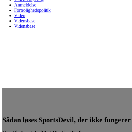
Anmeldelse
Fortrolighedspolitik
Viden
Vidensbase
Vidensbase
Sådan løses SportsDevil, der ikke fungerer