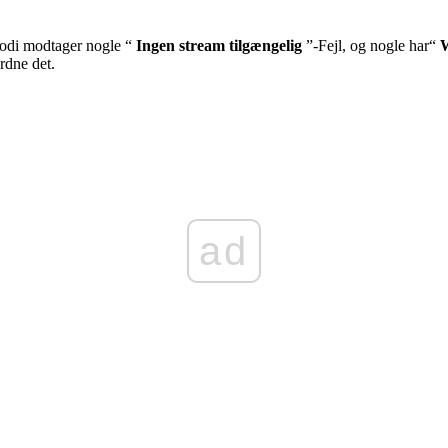
odi modtager nogle “
Ingen stream tilgængelig
”-Fejl, og nogle har“
rdne det.
ad