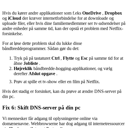
Hvis du kører andre applikationer som f.eks
OneDrive
,
Dropbox
og
iCloud
der kræver internetforbindelse for at downloade og
uploade filer, eller hvis dine familiemedlemmer ser tv-udsendelser på
andre enheder på samme tid, kan der opstå et problem med Netflix-
forsinkelse.
For at løse dette problem skal du lukke disse
båndbreddeprogrammer. Sådan gør du det:
Tryk på på tastaturet
Ctrl
,
Flytte
og
Esc
på samme tid for at
åbne
Jobliste
.
Højreklik
båndbredde-hogging-applikationer, og vælg
derefter
Afslut opgave
.
Prøv at spille et tv-show eller en film på Netflix.
Hvis det stadig er forsinket, kan du prøve at ændre DNS-server på
din pc.
Fix 6: Skift DNS-server på din pc
Vi mennesker får adgang til oplysningerne online via
domænenavne. Webbrowserne har dog adgang til internetressourcer