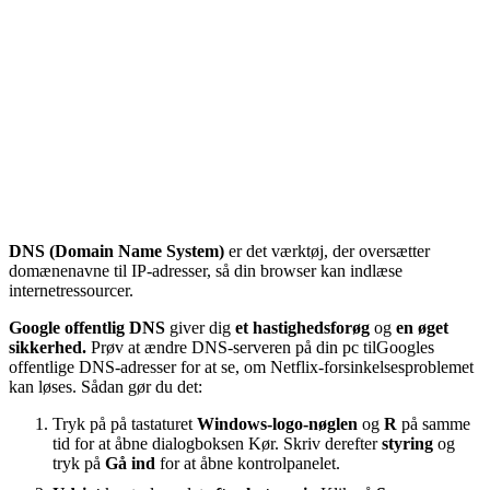
DNS (Domain Name System)
er det værktøj, der oversætter
domænenavne til IP-adresser, så din browser kan indlæse
internetressourcer.
Google offentlig DNS
giver dig
et hastighedsforøg
og
en øget
sikkerhed.
Prøv at ændre DNS-serveren på din pc til
Googles
offentlige DNS-adresser for at se, om Netflix-forsinkelsesproblemet
kan løses. Sådan gør du det:
Tryk på på tastaturet
Windows-logo-nøglen
og
R
på samme
tid for at åbne dialogboksen Kør. Skriv derefter
styring
og
tryk på
Gå ind
for at åbne kontrolpanelet.