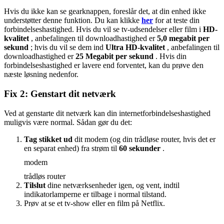
Hvis du ikke kan se gearknappen, foreslår det, at din enhed ikke
understøtter denne funktion. Du kan klikke
her
for at teste din
forbindelseshastighed.
Hvis du vil se tv-udsendelser eller film i
HD-
kvalitet
, anbefalingen til downloadhastighed er
5,0 megabit per
sekund
; hvis du vil se dem ind
Ultra HD-kvalitet
, anbefalingen til
downloadhastighed er
25 Megabit per sekund
.
Hvis din
forbindelseshastighed er lavere end forventet, kan du prøve den
næste løsning nedenfor.
Fix 2: Genstart dit netværk
Ved at genstarte dit netværk kan din internetforbindelseshastighed
muligvis være normal. Sådan gør du det:
Tag stikket ud
dit modem (og din trådløse router, hvis det er
en separat enhed) fra strøm til
60 sekunder
.
modem
trådløs router
Tilslut
dine netværksenheder igen, og vent, indtil
indikatorlamperne er tilbage i normal tilstand.
Prøv at se et tv-show eller en film på Netflix.