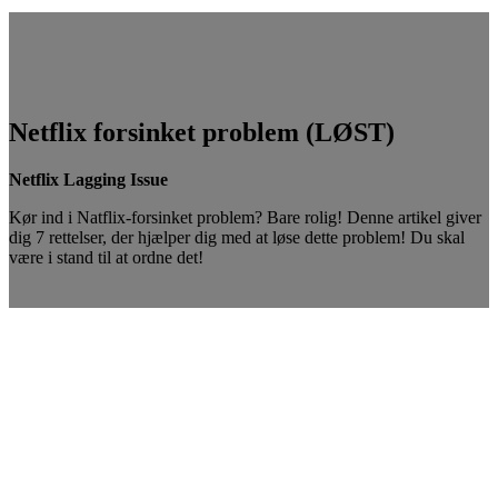
Netflix forsinket problem (LØST)
Netflix Lagging Issue
Kør ind i Natflix-forsinket problem? Bare rolig! Denne artikel giver
dig 7 rettelser, der hjælper dig med at løse dette problem! Du skal
være i stand til at ordne det!