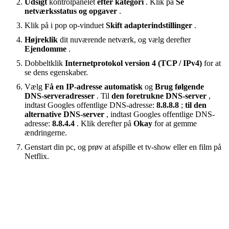
Udsigt
kontrolpanelet
efter kategori
. Klik på
Se
netværksstatus og opgaver
.
Klik på i pop op-vinduet
Skift adapterindstillinger
.
Højreklik
dit nuværende netværk, og vælg derefter
Ejendomme
.
Dobbeltklik
Internetprotokol version 4 (TCP / IPv4)
for at
se dens egenskaber.
Vælg
Få en IP-adresse automatisk
og
Brug følgende
DNS-serveradresser
. Til
den foretrukne DNS-server
,
indtast Googles offentlige DNS-adresse:
8.8.8.8
;
til den
alternative DNS-server
, indtast Googles offentlige DNS-
adresse:
8.8.4.4
. Klik derefter på
Okay
for at gemme
ændringerne.
Genstart din pc, og prøv at afspille et tv-show eller en film på
Netflix.