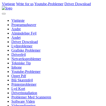
Vigtigste
Write for us
Youtube-Problemer
Driver Download
Vigtigste
Programudgaver
Andre
Almindelige Fejl
Andet
Driver Download
Lydproblemer
Grafiske Problemer
Driverfejl
Netværksproblemer
Tekniske Tip
Iphone
Youtube-Problemer
Opret Pdf
Blå Skærmfejl
Printerproblemer
Lyd Kort
Driverinstallation
Problemer Med Scanneren
Software Viden
Videoredigering