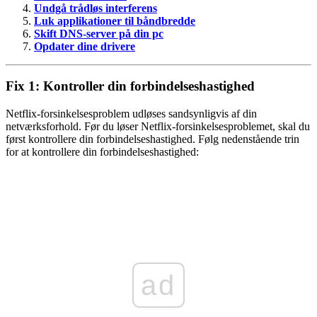
Undgå trådløs interferens
Luk applikationer til båndbredde
Skift DNS-server på din pc
Opdater dine drivere
Fix 1: Kontroller din forbindelseshastighed
Netflix-forsinkelsesproblem udløses sandsynligvis af din
netværksforhold. Før du løser Netflix-forsinkelsesproblemet, skal du
først kontrollere din forbindelseshastighed. Følg nedenstående trin
for at kontrollere din forbindelseshastighed:
ad